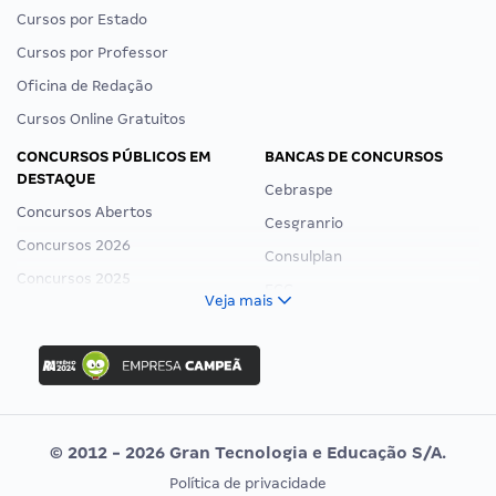
Cursos por Estado
Cursos por Professor
Oficina de Redação
Cursos Online Gratuitos
CONCURSOS PÚBLICOS EM
BANCAS DE CONCURSOS
DESTAQUE
Cebraspe
Concursos Abertos
Cesgranrio
Concursos 2026
Consulplan
Concursos 2025
FCC
Veja mais
Concurso Nacional Unificado
FGV
Concurso Ibama
Idecan
Concurso MPU
Selecon
Editais publicados
Uniase
© 2012 - 2026 Gran Tecnologia e Educação S/A.
Vunesp
Política de privacidade
CONCURSOS POR PROFISSÃO
EXAME DE ORDEM