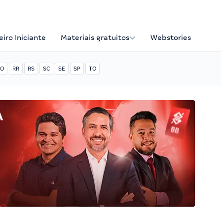
iro Iniciante
Materiais gratuitos
Webstories
O
RR
RS
SC
SE
SP
TO