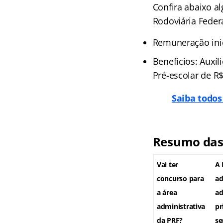
Confira abaixo al
Rodoviária Federa
Remuneração inic
Benefícios: Auxíl
Pré-escolar de R$
Saiba todos
Resumo das 
Vai ter
A 
concurso para
ad
a área
ad
administrativa
pr
da PRF?
se