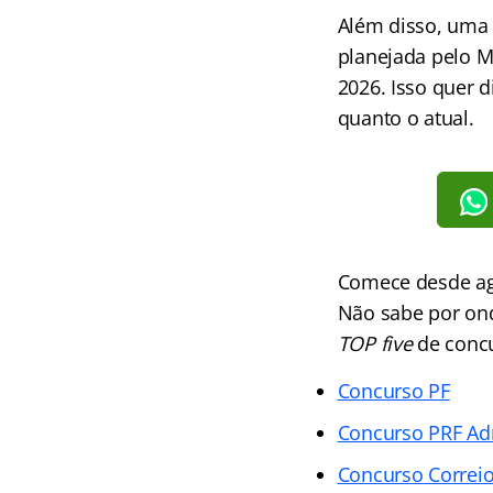
Além disso, um
planejada pelo M
2026. Isso quer d
quanto o atual.
Comece desde ago
Não sabe por ond
TOP five
de concu
Concurso PF
Concurso PRF Adm
Concurso Correi