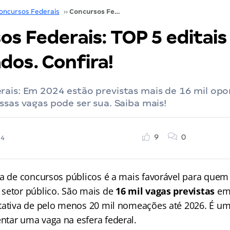
oncursos Federais
››
Concursos Federais: TOP 5 editais mais aguardados. Confira!
os Federais: TOP 5 editais
dos. Confira!
rais: Em 2024 estão previstas mais de 16 mil op
ssas vagas pode ser sua. Saiba mais!
9
0
24
ra de concursos públicos é a mais favorável para quem
setor público. São mais de
16 mil vagas previstas
e
tativa de pelo menos 20 mil nomeações até 2026. É um
tar uma vaga na esfera federal.