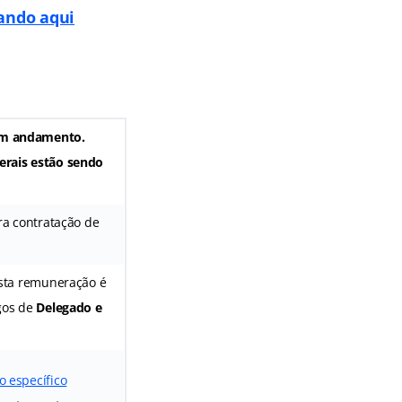
cando aqui
m andamento.
erais estão sendo
ra contratação de
Esta remuneração é
rgos de
Delegado e
o específico