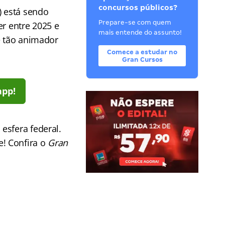
concursos públicos?
 está sendo
Prepare-se com quem
er entre 2025 e
mais entende do assunto!
 tão animador
Comece a estudar no
Gran Cursos
app!
esfera federal.
! Confira o
Gran