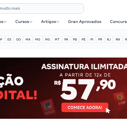
os
Cursos
Artigos
Gran Aprovados
Concurse
DF
ES
GO
MA
MG
MS
MT
PA
PB
PE
PI
PR
RJ
RN
R