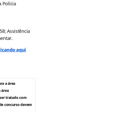
 Polícia
58; Assistência
mentar.
licando aqui
ra a área
a área
 ser tratado com
s de concurso devem