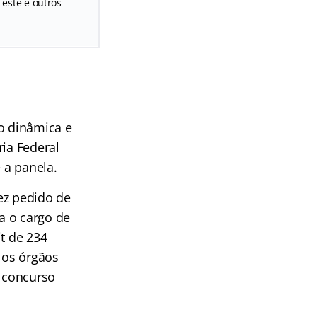
 este e outros
ão dinâmica e
ria Federal
 a panela.
fez pedido de
a o cargo de
t de 234
 os órgãos
e concurso