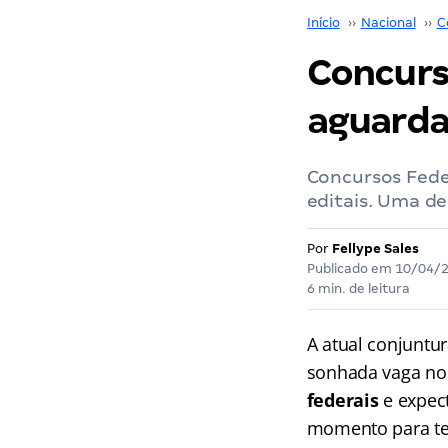
Início
››
Nacional
››
C
Concurs
aguarda
Concursos Fede
editais. Uma de
Por
Fellype Sales
Publicado em
10/04/
6 min. de leitura
A atual conjuntu
sonhada vaga no 
federais
e expec
momento para ten