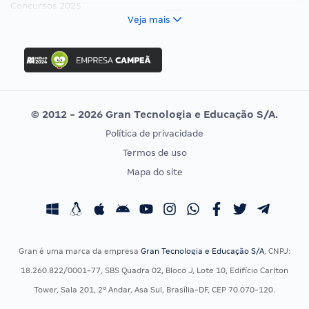
Concursos 2025
FCC
Veja mais
Concurso Nacional Unificado
FGV
Concurso Ibama
Idecan
Concurso MPU
Selecon
Editais publicados
Uniase
© 2012 - 2026 Gran Tecnologia e Educação S/A.
Vunesp
Política de privacidade
CONCURSOS POR PROFISSÃO
EXAME DE ORDEM
Termos de uso
Concursos Administrativos
OAB
Mapa do site
Concursos Educação
Prova OAB
Concursos Fiscais
Calendário OAB
Concursos Jurídicos
Questões OAB
Concursos Militares
Recursos OAB
Gran é uma marca da empresa
Gran Tecnologia e Educação S/A
, CNPJ:
Concursos Policiais
Exame de Ordem
18.260.822/0001-77, SBS Quadra 02, Bloco J, Lote 10, Edifício Carlton
Concursos Saúde
Tower, Sala 201, 2º Andar, Asa Sul, Brasília-DF, CEP 70.070-120.
Concursos Tribunais