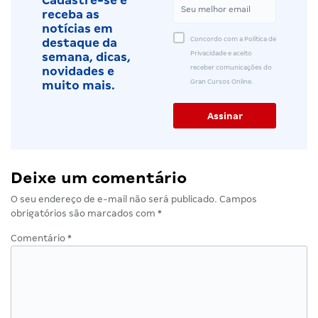
Cadastre-se e
receba as
notícias em
Concordo com a Política de
destaque da
Privacidade e aceito
semana, dicas,
receber comunicações do
novidades e
Gran Cursos Online.
muito mais.
Deixe um comentário
O seu endereço de e-mail não será publicado.
Campos
obrigatórios são marcados com
*
Comentário
*