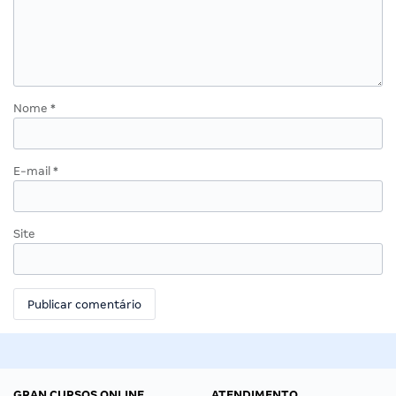
Nome
*
E-mail
*
Site
GRAN CURSOS ONLINE
ATENDIMENTO