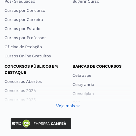
Pós-Graduação
Sugerir Curso
Cursos por Concurso
Cursos por Carreira
Cursos por Estado
Cursos por Professor
Oficina de Redação
Cursos Online Gratuitos
CONCURSOS PÚBLICOS EM
BANCAS DE CONCURSOS
DESTAQUE
Cebraspe
Concursos Abertos
Cesgranrio
Concursos 2026
Consulplan
Concursos 2025
FCC
Veja mais
Concurso Nacional Unificado
FGV
Concurso Ibama
Idecan
Concurso MPU
Selecon