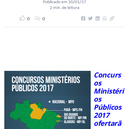
Publicado em
10/01/17
2 min. de leitura
0
0
Concurs
os
Ministéri
os
Públicos
2017
ofertarã