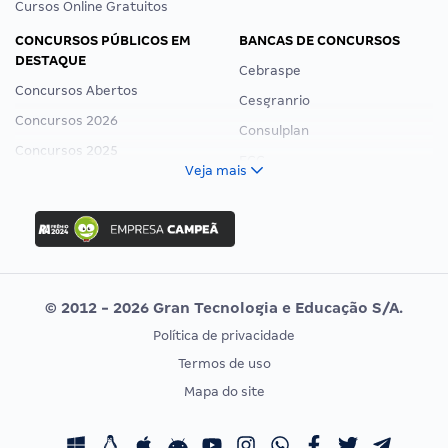
Cursos Online Gratuitos
CONCURSOS PÚBLICOS EM
BANCAS DE CONCURSOS
DESTAQUE
Cebraspe
Concursos Abertos
Cesgranrio
Concursos 2026
Consulplan
Concursos 2025
FCC
Veja mais
Concurso Nacional Unificado
FGV
Concurso Ibama
Idecan
Concurso MPU
Selecon
Editais publicados
Uniase
© 2012 - 2026 Gran Tecnologia e Educação S/A.
Vunesp
Política de privacidade
CONCURSOS POR PROFISSÃO
EXAME DE ORDEM
Termos de uso
Concursos Administrativos
OAB
Mapa do site
Concursos Educação
Prova OAB
Concursos Fiscais
Calendário OAB