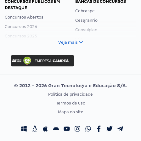
CONCURSOS PÚBLICOS EM
BANCAS DE CONCURSOS
DESTAQUE
Cebraspe
Concursos Abertos
Cesgranrio
Concursos 2026
Consulplan
Concursos 2025
FCC
Veja mais
Concurso Nacional Unificado
FGV
Concurso Ibama
Idecan
Concurso MPU
Selecon
Editais publicados
Uniase
© 2012 - 2026 Gran Tecnologia e Educação S/A.
Vunesp
Política de privacidade
CONCURSOS POR PROFISSÃO
EXAME DE ORDEM
Termos de uso
Concursos Administrativos
OAB
Mapa do site
Concursos Educação
Prova OAB
Concursos Fiscais
Calendário OAB
Concursos Jurídicos
Questões OAB