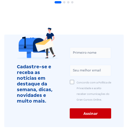
Cadastre-se e
receba as
notícias em
Concordo com a Política de
destaque da
Privacidade e aceito
semana, dicas,
receber comunicações do
novidades e
Gran Cursos Online.
muito mais.