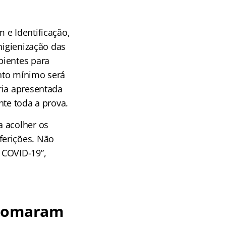
 e Identificação,
higienização das
pientes para
nto mínimo será
ria apresentada
nte toda a prova.
a acolher os
ferições. Não
 COVID-19”,
etomaram