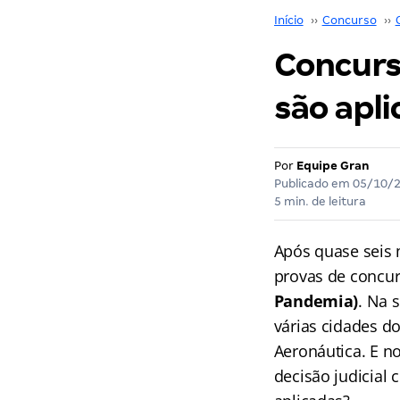
Início
››
Concurso
››
Concurs
são apl
Por
Equipe Gran
Publicado em
05/10/
5 min. de leitura
Após quase seis 
provas de concur
Pandemia)
. Na 
várias cidades d
Aeronáutica. E n
decisão judicial