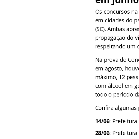
Os concursos na
em cidades do pa
(SC). Ambas apr
propagação do ví
respeitando um 
Na prova do Conc
em agosto, houv
máximo, 12 pesso
com álcool em g
todo o período d
Confira algumas 
14/06
: Prefeitura
28/06
: Prefeitur