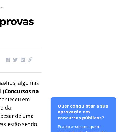
Concursos na Pandemia: Como as provas são aplicadas?
provas
avírus, algumas
il
(Concursos na
aconteceu em
Quer conquistar a sua
to da
aprovação em
 apesar de uma
concursos públicos?
vas estão sendo
Prepare-se com quem