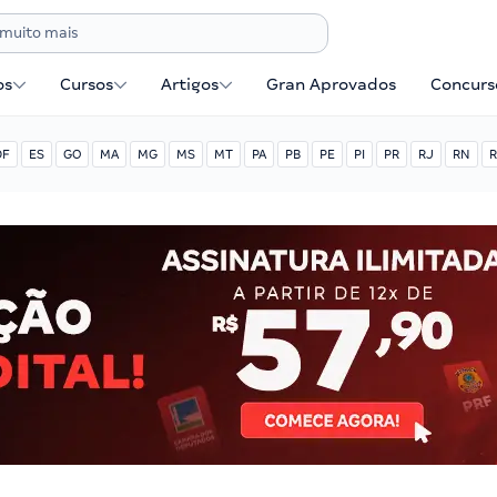
os
Cursos
Artigos
Gran Aprovados
Concurse
DF
ES
GO
MA
MG
MS
MT
PA
PB
PE
PI
PR
RJ
RN
R