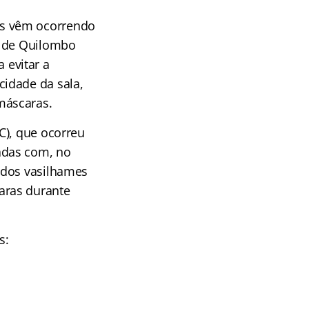
as vêm ocorrendo
e de Quilombo
 evitar a
idade da sala,
máscaras.
C), que ocorreu
adas com, no
idos vasilhames
aras durante
s: