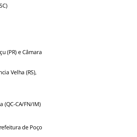
SC)
açu (PR) e Câmara
cia Velha (RS),
ha (QC-CA/FN/IM)
refeitura de Poço