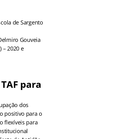
Escola de Sargento
 Delmiro Gouveia
) – 2020 e
 TAF para
cupação dos
o positivo para o
 flexíveis para
stitucional