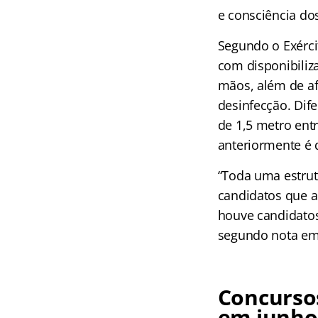
e consciência do
Segundo o Exérci
com disponibiliza
mãos, além de af
desinfecção. Dif
de 1,5 metro ent
anteriormente é 
“Toda uma estrut
candidatos que a
houve candidatos
segundo nota emi
Concurso
em junho