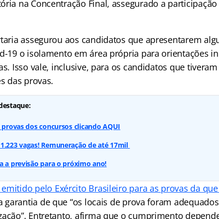
ória na Concentração Final, assegurado a participação 
rtaria assegurou aos candidatos que apresentarem alg
id-19 o isolamento em área própria para orientações in
as. Isso vale, inclusive, para os candidatos que tivera
es das provas.
destaque:
s provas dos concursos clicando AQUI
 1.223 vagas! Remuneração de até 17mil
a a previsão para o próximo ano!
mitido pelo Exército Brasileiro para as provas da qu
e a garantia de que “os locais de prova foram adequados
zação”. Entretanto, afirma que o cumprimento depende