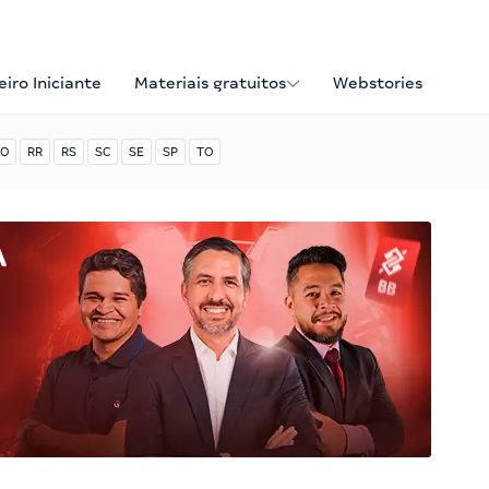
iro Iniciante
Materiais gratuitos
Webstories
O
RR
RS
SC
SE
SP
TO