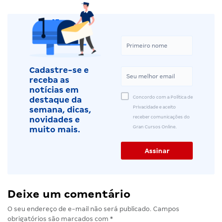
Cadastre-se e
receba as
notícias em
Concordo com a Política de
destaque da
Privacidade e aceito
semana, dicas,
receber comunicações do
novidades e
Gran Cursos Online.
muito mais.
Deixe um comentário
O seu endereço de e-mail não será publicado.
Campos
obrigatórios são marcados com
*