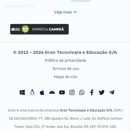
Consulplan
Concursos 2025
FCC
Veja mais
Concurso Nacional Unificado
FGV
Concurso Ibama
Idecan
Concurso MPU
Selecon
Editais publicados
Uniase
© 2012 - 2026 Gran Tecnologia e Educação S/A.
Vunesp
Política de privacidade
CONCURSOS POR PROFISSÃO
EXAME DE ORDEM
Termos de uso
Concursos Administrativos
OAB
Mapa do site
Concursos Educação
Prova OAB
Concursos Fiscais
Calendário OAB
Concursos Jurídicos
Questões OAB
Concursos Militares
Recursos OAB
Gran é uma marca da empresa
Gran Tecnologia e Educação S/A
, CNPJ:
Concursos Policiais
Exame de Ordem
18.260.822/0001-77, SBS Quadra 02, Bloco J, Lote 10, Edifício Carlton
Concursos Saúde
Tower, Sala 201, 2º Andar, Asa Sul, Brasília-DF, CEP 70.070-120.