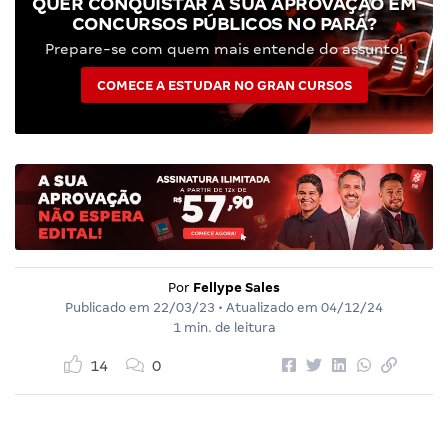
QUER CONQUISTAR A SUA APROVAÇÃO EM
CONCURSOS PÚBLICOS NO PARÁ?
Prepare-se com quem mais entende do assunto!
COMECE A ESTUDAR NO GRAN CURSOS
Por
Fellype Sales
Publicado em
22/03/23
• Atualizado em
04/12/24
1 min. de leitura
14
0