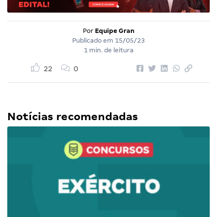
Por
Equipe Gran
Publicado em
15/05/23
1 min. de leitura
22
0
Notícias recomendadas