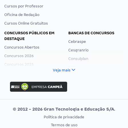
Cursos por Professor
Oficina de Redação
Cursos Online Gratuitos
CONCURSOS PÚBLICOS EM
BANCAS DE CONCURSOS
DESTAQUE
Cebraspe
Concursos Abertos
Cesgranrio
Concursos 2026
Consulplan
Concursos 2025
FCC
Veja mais
Concurso Nacional Unificado
FGV
Concurso Ibama
Idecan
Concurso MPU
Selecon
Editais publicados
Uniase
© 2012 - 2026 Gran Tecnologia e Educação S/A.
Vunesp
Política de privacidade
CONCURSOS POR PROFISSÃO
EXAME DE ORDEM
Termos de uso