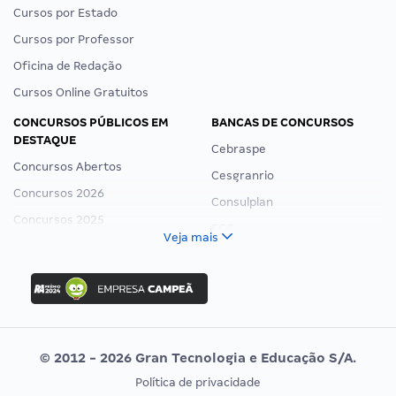
Cursos por Estado
Cursos por Professor
Oficina de Redação
Cursos Online Gratuitos
CONCURSOS PÚBLICOS EM
BANCAS DE CONCURSOS
DESTAQUE
Cebraspe
Concursos Abertos
Cesgranrio
Concursos 2026
Consulplan
Concursos 2025
FCC
Veja mais
Concurso Nacional Unificado
FGV
Concurso Ibama
Idecan
Concurso MPU
Selecon
Editais publicados
Uniase
© 2012 - 2026 Gran Tecnologia e Educação S/A.
Vunesp
Política de privacidade
CONCURSOS POR PROFISSÃO
EXAME DE ORDEM