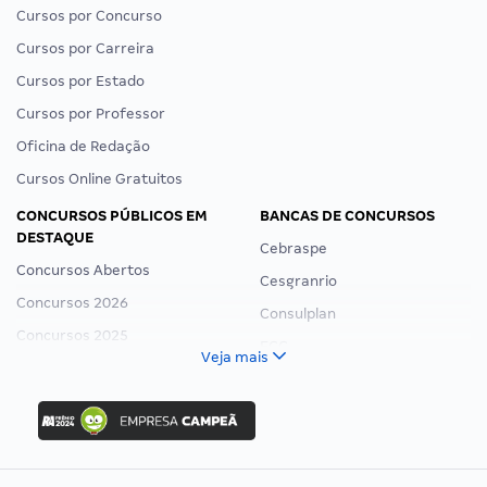
Cursos por Concurso
Cursos por Carreira
Cursos por Estado
Cursos por Professor
Oficina de Redação
Cursos Online Gratuitos
CONCURSOS PÚBLICOS EM
BANCAS DE CONCURSOS
DESTAQUE
Cebraspe
Concursos Abertos
Cesgranrio
Concursos 2026
Consulplan
Concursos 2025
FCC
Veja mais
Concurso Nacional Unificado
FGV
Concurso Ibama
Idecan
Concurso MPU
Selecon
Editais publicados
Uniase