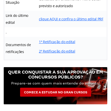
Situação
previsto e autorizado
Link do último
clique AQUI e confira o último edital PRF
edital
.
1ª Retificação do edital
Documentos de
2ª Retificação do edital
retificações
QUER CONQUISTAR A SUA APROVAÇÃO EM
CONCURSOS PÚBLICOS?
Prepare-se com quem mais entende do assunto!
COMECE A ESTUDAR NO GRAN CURSOS