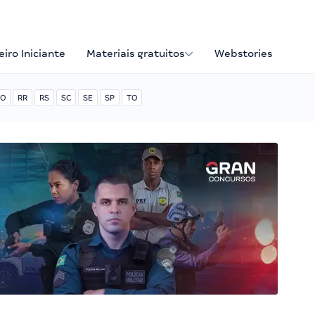
iro Iniciante
Materiais gratuitos
Webstories
O
RR
RS
SC
SE
SP
TO