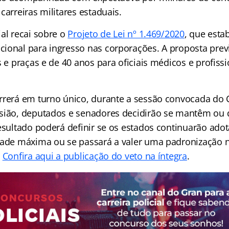
carreiras militares estaduais.
al recai sobre o
Projeto de Lei nº 1.469/2020
, que esta
ional para ingresso nas corporações. A proposta previ
s e praças e de 40 anos para oficiais médicos e profiss
rrerá em turno único, durante a sessão convocada do
sião, deputados e senadores decidirão se mantêm ou
resultado poderá definir se os estados continuarão ado
dade máxima ou se passará a valer uma padronização 
.
Confira aqui a publicação do veto na íntegra
.