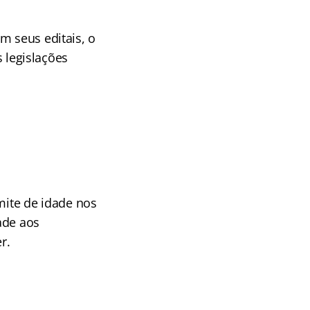
m seus editais, o
s legislações
mite de idade nos
ade aos
r.