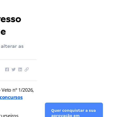
resso
de
alterar as
 Veto nº 1/2026,
 concursos
Quer conquistar a sua
urseiros
aprovação em