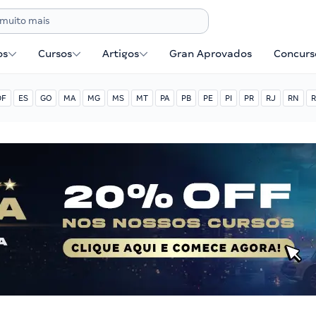
os
Cursos
Artigos
Gran Aprovados
Concurse
DF
ES
GO
MA
MG
MS
MT
PA
PB
PE
PI
PR
RJ
RN
R