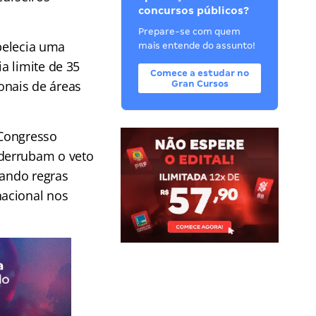
concursos públicos?
Prepare-se com quem
belecia uma
mais entende do assunto!
a limite de 35
Comece a estudar no
ionais de áreas
Gran Cursos
 Congresso
 derrubam o veto
tando regras
nacional nos