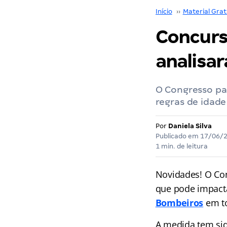
Início
››
Material Grat
Concurs
analisar
O Congresso pau
regras de idade
Por
Daniela Silva
Publicado em
17/06/
1 min. de leitura
Novidades! O Cong
que pode impacta
Bombeiros
em to
A medida tem si