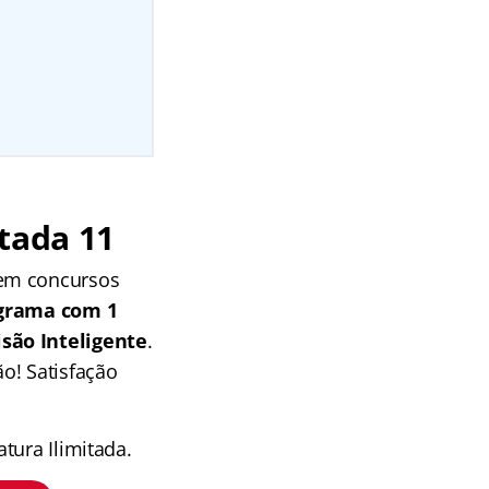
tada 11
 em concursos
grama com 1
isão Inteligente
.
o! Satisfação
tura Ilimitada.