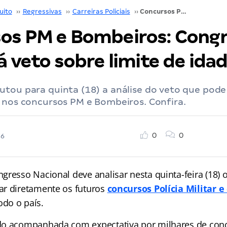
uito
››
Regressivas
››
Carreiras Policiais
››
Concursos PM e Bombeiros: Congresso analisará veto sobre limite de idade
os PM e Bombeiros: Cong
á veto sobre limite de ida
tou para quinta (18) a análise do veto que pode 
 nos concursos PM e Bombeiros. Confira.
0
0
26
resso Nacional deve analisar nesta quinta-feira (18) o
r diretamente os futuros
concursos Polícia Militar e
do o país.
do acompanhada com expectativa por milhares de conc