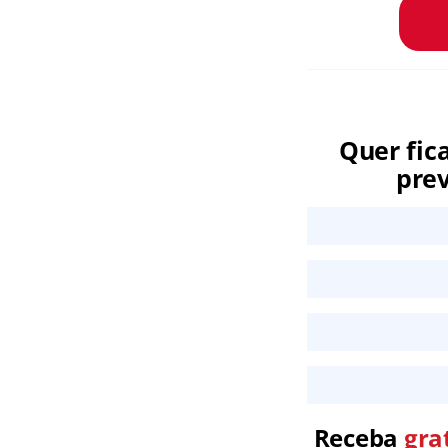
Quer fic
prev
Receba
gra