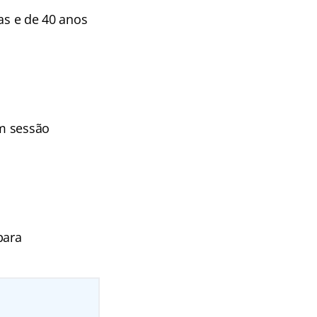
as e de 40 anos
em sessão
para