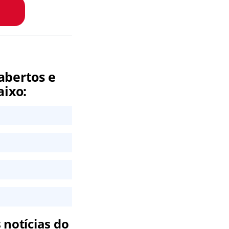
abertos e
aixo:
 notícias do