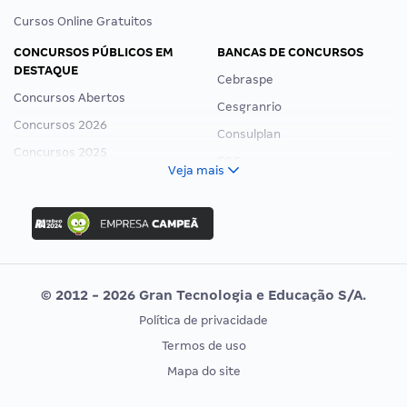
Cursos Online Gratuitos
CONCURSOS PÚBLICOS EM
BANCAS DE CONCURSOS
DESTAQUE
Cebraspe
Concursos Abertos
Cesgranrio
Concursos 2026
Consulplan
Concursos 2025
FCC
Veja mais
Concurso Nacional Unificado
FGV
Concurso Ibama
Idecan
Concurso MPU
Selecon
Editais publicados
Uniase
© 2012 - 2026 Gran Tecnologia e Educação S/A.
Vunesp
Política de privacidade
CONCURSOS POR PROFISSÃO
EXAME DE ORDEM
Termos de uso
Concursos Administrativos
OAB
Mapa do site
Concursos Educação
Prova OAB