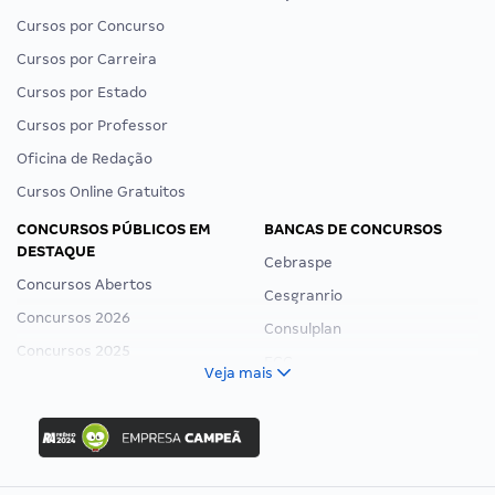
Cursos por Concurso
Cursos por Carreira
Cursos por Estado
Cursos por Professor
Oficina de Redação
Cursos Online Gratuitos
CONCURSOS PÚBLICOS EM
BANCAS DE CONCURSOS
DESTAQUE
Cebraspe
Concursos Abertos
Cesgranrio
Concursos 2026
Consulplan
Concursos 2025
FCC
Veja mais
Concurso Nacional Unificado
FGV
Concurso Ibama
Idecan
Concurso MPU
Selecon
Editais publicados
Uniase