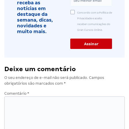
receba as
notícias em
Concordo com a Política de
destaque da
Privacidade e aceito
semana, dicas,
receber comunicações do
novidades e
Gran Cursos Online.
muito mais.
Deixe um comentário
O seu endereço de e-mail não será publicado.
Campos
obrigatórios são marcados com
*
Comentário
*