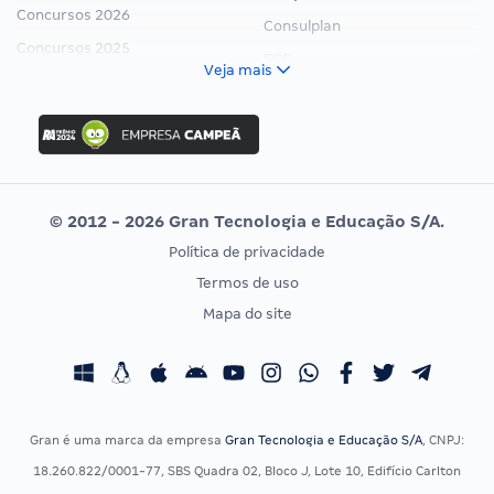
Concursos 2026
Consulplan
Concursos 2025
FCC
Veja mais
Concurso Nacional Unificado
FGV
Concurso Ibama
Idecan
Concurso MPU
Selecon
Editais publicados
Uniase
© 2012 - 2026 Gran Tecnologia e Educação S/A.
Vunesp
Política de privacidade
CONCURSOS POR PROFISSÃO
EXAME DE ORDEM
Termos de uso
Concursos Administrativos
OAB
Mapa do site
Concursos Educação
Prova OAB
Concursos Fiscais
Calendário OAB
Concursos Jurídicos
Questões OAB
Concursos Militares
Recursos OAB
Gran é uma marca da empresa
Gran Tecnologia e Educação S/A
, CNPJ:
Concursos Policiais
Exame de Ordem
18.260.822/0001-77, SBS Quadra 02, Bloco J, Lote 10, Edifício Carlton
Concursos Saúde