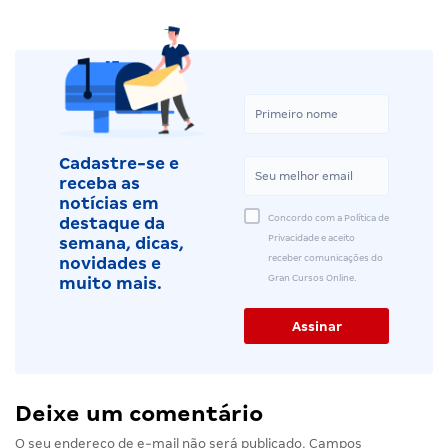
Cadastre-se e
receba as
notícias em
Concordo com a Política de
destaque da
Privacidade e aceito
semana, dicas,
receber comunicações do
novidades e
Gran Cursos Online.
muito mais.
Deixe um comentário
O seu endereço de e-mail não será publicado.
Campos