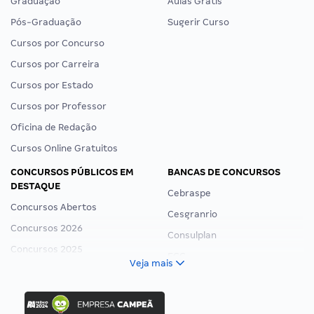
Graduação
Aulas Grátis
Pós-Graduação
Sugerir Curso
Cursos por Concurso
Cursos por Carreira
Cursos por Estado
Cursos por Professor
Oficina de Redação
Cursos Online Gratuitos
CONCURSOS PÚBLICOS EM
BANCAS DE CONCURSOS
DESTAQUE
Cebraspe
Concursos Abertos
Cesgranrio
Concursos 2026
Consulplan
Concursos 2025
FCC
Veja mais
Concurso Nacional Unificado
FGV
Concurso Ibama
Idecan
Concurso MPU