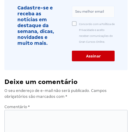
Cadastre-se e
receba as
notícias em
Concordo com a Política de
destaque da
Privacidade e aceito
semana, dicas,
receber comunicações do
novidades e
Gran Cursos Online.
muito mais.
Deixe um comentário
O seu endereço de e-mail não será publicado.
Campos
obrigatórios são marcados com
*
Comentário
*