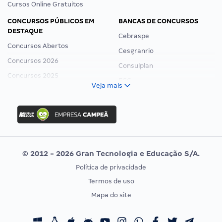
Cursos Online Gratuitos
CONCURSOS PÚBLICOS EM
BANCAS DE CONCURSOS
DESTAQUE
Cebraspe
Concursos Abertos
Cesgranrio
Concursos 2026
Consulplan
Concursos 2025
FCC
Veja mais
Concurso Nacional Unificado
FGV
Concurso Ibama
Idecan
Concurso MPU
Selecon
Editais publicados
Uniase
© 2012 - 2026 Gran Tecnologia e Educação S/A.
Vunesp
Política de privacidade
CONCURSOS POR PROFISSÃO
EXAME DE ORDEM
Termos de uso
Concursos Administrativos
OAB
Mapa do site
Concursos Educação
Prova OAB
Concursos Fiscais
Calendário OAB