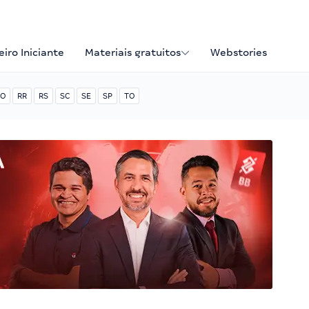
iro Iniciante
Materiais gratuitos
Webstories
O
RR
RS
SC
SE
SP
TO