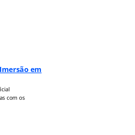
— Imersão em
cial
das com os