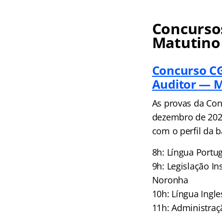
Concursos
Matutino
Concurso CG
Auditor — 
As provas da Con
dezembro de 2025
com o perfil da 
8h: Língua Portu
9h: Legislação I
Noronha
10h: Língua Ingl
11h: Administraçã