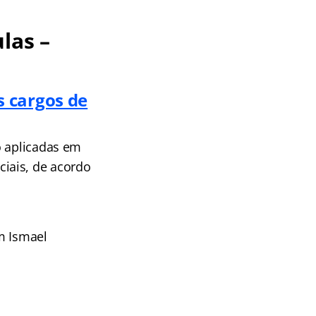
las –
 cargos de
o aplicadas em
iais, de acordo
m Ismael