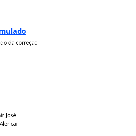
imulado
do da correção
ir José
 Alencar