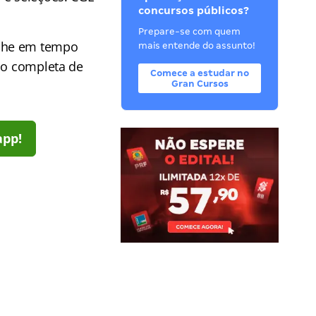
concursos públicos?
Prepare-se com quem
he em tempo
mais entende do assunto!
ção completa de
Comece a estudar no
Gran Cursos
app!