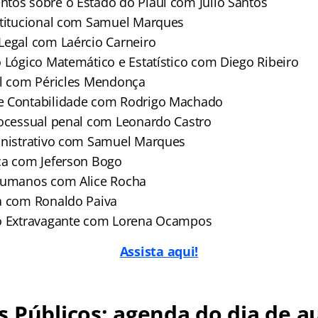
tos sobre o Estado do Piauí com Júlio Santos
stitucional com Samuel Marques
Legal com Laércio Carneiro
o Lógico Matemático e Estatístico com Diego Ribeiro
al com Péricles Mendonça
e Contabilidade com Rodrigo Machado
rocessual penal com Leonardo Castro
inistrativo com Samuel Marques
ca com Jeferson Bogo
 Humanos com Alice Rocha
a com Ronaldo Paiva
ão Extravagante com Lorena Ocampos
Assista aqui!
 Públicos: agenda do dia de au