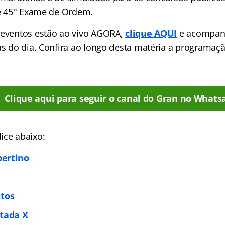
l e 45° Exame de Ordem.
 eventos estão ao vivo AGORA,
clique AQUI
e acompan
las do dia. Confira ao longo desta matéria a programa
Clique aqui para seguir o canal do Gran no Whats
ice abaixo:
pertino
itos
itada X