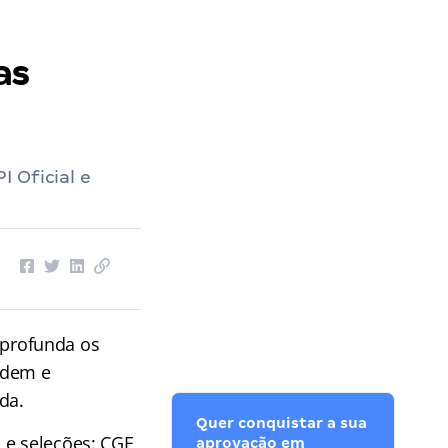
as
 Oficial e
profunda os
rdem e
da.
Quer conquistar a sua
 e seleções: CGE
aprovação em