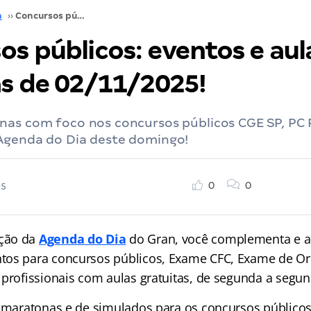
a
››
Concursos públicos: eventos e aulas gratuitas de 02/11/2025!
os públicos: eventos e aul
as de 02/11/2025!
as com foco nos concursos públicos CGE SP, PC PI
Agenda do Dia deste domingo!
0
0
25
ção da
Agenda do Dia
do Gran, você complementa e a
tos para concursos públicos, Exame CFC, Exame de O
iprofissionais com aulas gratuitas, de segunda a segun
e maratonas e de simulados para os concursos públicos