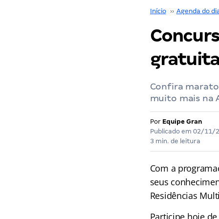
Início
››
Agenda do di
Concurs
gratuit
Confira maraton
muito mais na 
Por
Equipe Gran
Publicado em
02/11/
3 min. de leitura
Com a programa
seus conhecimen
Residências Mult
Participe hoje d