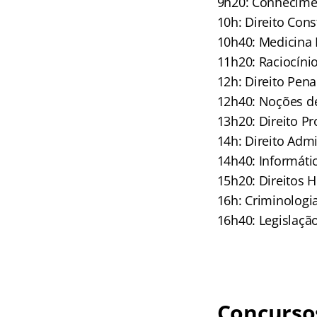
9h20: Conhecimen
10h: Direito Con
10h40: Medicina 
11h20: Raciocíni
12h: Direito Pen
12h40: Noções d
13h20: Direito P
14h: Direito Adm
14h40: Informáti
15h20: Direitos
16h: Criminologi
16h40: Legislaç
Concursos