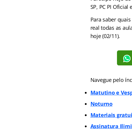
SP, PC PI Oficia
Para saber quais
real todas as au
hoje (02/11).
Navegue pelo índ
Matutino e Ves
Noturno
Materiais gratu
Assinatura Ilim