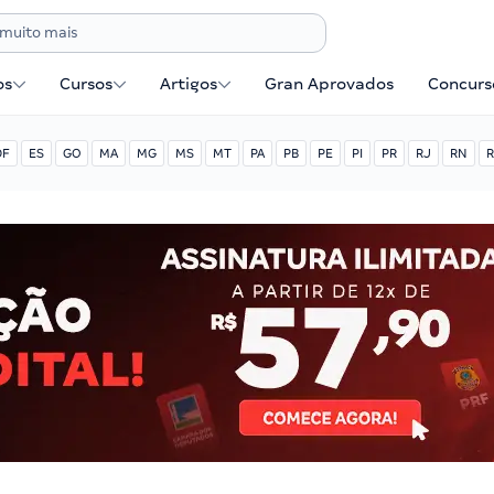
os
Cursos
Artigos
Gran Aprovados
Concurse
DF
ES
GO
MA
MG
MS
MT
PA
PB
PE
PI
PR
RJ
RN
R