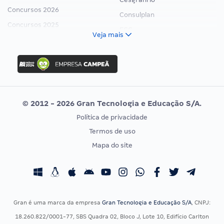
Concursos 2026
Consulplan
Concursos 2025
FCC
Veja mais
Concurso Nacional Unificado
FGV
Concurso Ibama
Idecan
Concurso MPU
Selecon
Editais publicados
Uniase
© 2012 - 2026 Gran Tecnologia e Educação S/A.
Vunesp
Política de privacidade
CONCURSOS POR PROFISSÃO
EXAME DE ORDEM
Termos de uso
Concursos Administrativos
OAB
Mapa do site
Concursos Educação
Prova OAB
Concursos Fiscais
Calendário OAB
Concursos Jurídicos
Questões OAB
Concursos Militares
Recursos OAB
Gran é uma marca da empresa
Gran Tecnologia e Educação S/A
, CNPJ:
Concursos Policiais
Exame de Ordem
18.260.822/0001-77, SBS Quadra 02, Bloco J, Lote 10, Edifício Carlton