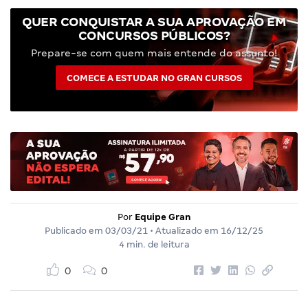
QUER CONQUISTAR A SUA APROVAÇÃO EM
CONCURSOS PÚBLICOS?
Prepare-se com quem mais entende do assunto!
COMECE A ESTUDAR NO GRAN CURSOS
Por
Equipe Gran
Publicado em
03/03/21
• Atualizado em
16/12/25
4 min. de leitura
0
0