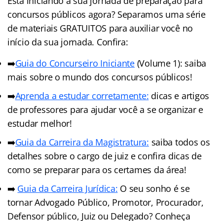
Está iniciando a sua jornada de preparação para
concursos públicos agora? Separamos uma série
de materiais GRATUITOS para auxiliar você no
início da sua jornada. Confira:
➡️
Guia do Concurseiro Iniciante
(Volume 1): saiba
mais sobre o mundo dos concursos públicos!
➡️
Aprenda a estudar corretamente:
dicas e artigos
de professores para ajudar você a se organizar e
estudar melhor!
➡️
Guia da Carreira da Magistratura:
saiba todos os
detalhes sobre o cargo de juiz e confira dicas de
como se preparar para os certames da área!
➡️
Guia da Carreira Jurídic
a
:
O seu sonho é se
tornar Advogado Público, Promotor, Procurador,
Defensor público, Juiz ou Delegado? Conheça