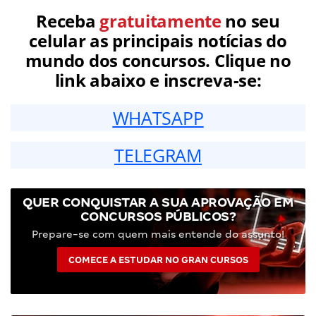
Receba
gratuitamente
no seu
celular as principais notícias do
mundo dos concursos. Clique no
link abaixo e inscreva-se:
WHATSAPP
TELEGRAM
QUER CONQUISTAR A SUA APROVAÇÃO EM
CONCURSOS PÚBLICOS?
Prepare-se com quem mais entende do assunto!
COMECE A ESTUDAR NO GRAN CURSOS