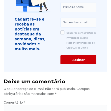
Cadastre-se e
receba as
notícias em
Concordo com a Política de
destaque da
Privacidade e aceito
semana, dicas,
receber comunicações do
novidades e
Gran Cursos Online.
muito mais.
Deixe um comentário
O seu endereço de e-mail não será publicado.
Campos
obrigatórios são marcados com
*
Comentário
*