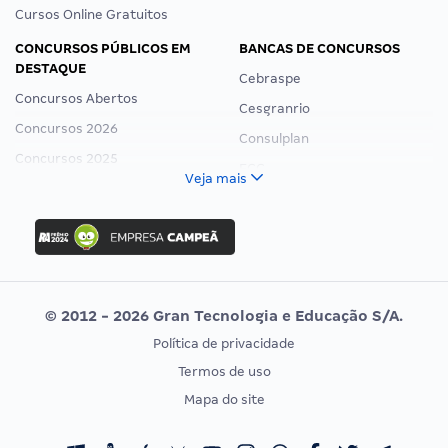
Cursos Online Gratuitos
CONCURSOS PÚBLICOS EM
BANCAS DE CONCURSOS
DESTAQUE
Cebraspe
Concursos Abertos
Cesgranrio
Concursos 2026
Consulplan
Concursos 2025
FCC
Veja mais
Concurso Nacional Unificado
FGV
Concurso Ibama
Idecan
Concurso MPU
Selecon
Editais publicados
Uniase
© 2012 - 2026 Gran Tecnologia e Educação S/A.
Vunesp
Política de privacidade
CONCURSOS POR PROFISSÃO
EXAME DE ORDEM
Termos de uso
Concursos Administrativos
OAB
Mapa do site
Concursos Educação
Prova OAB
Concursos Fiscais
Calendário OAB