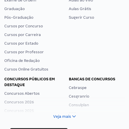
Exame de Ordem
Aulas ao Vivo
Graduação
Aulas Grátis
Pós-Graduação
Sugerir Curso
Cursos por Concurso
Cursos por Carreira
Cursos por Estado
Cursos por Professor
Oficina de Redação
Cursos Online Gratuitos
CONCURSOS PÚBLICOS EM
BANCAS DE CONCURSOS
DESTAQUE
Cebraspe
Concursos Abertos
Cesgranrio
Concursos 2026
Consulplan
Concursos 2025
FCC
Veja mais
Concurso Nacional Unificado
FGV
Concurso Ibama