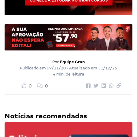
COMECE A ESTUDAR NO GRAN CURSOS
Por
Equipe Gran
Publicado em
09/11/20
• Atualizado em
31/12/25
4 min. de leitura
0
0
Notícias recomendadas