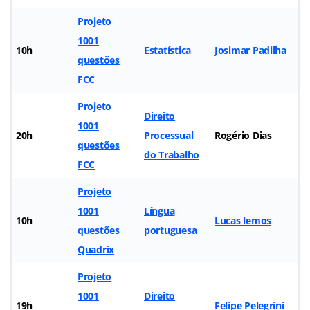
Projeto
1001
10h
Estatística
Josimar Padilha
questões
FCC
Projeto
Direito
1001
20h
Processual
Rogério Dias
questões
do Trabalho
FCC
Projeto
1001
Língua
10h
Lucas lemos
questões
portuguesa
Quadrix
Projeto
1001
Direito
19h
Felipe Pelegrini