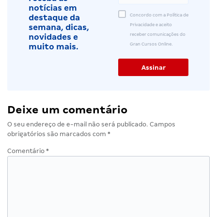
notícias em
Concordo com a Política de
destaque da
Privacidade e aceito
semana, dicas,
receber comunicações do
novidades e
Gran Cursos Online.
muito mais.
Deixe um comentário
O seu endereço de e-mail não será publicado.
Campos
obrigatórios são marcados com
*
Comentário
*