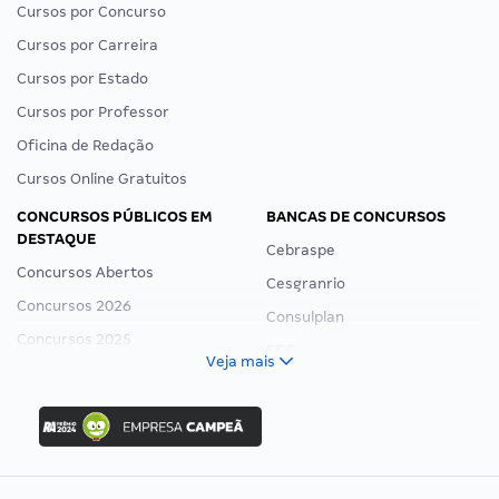
Cursos por Concurso
Cursos por Carreira
Cursos por Estado
Cursos por Professor
Oficina de Redação
Cursos Online Gratuitos
CONCURSOS PÚBLICOS EM
BANCAS DE CONCURSOS
DESTAQUE
Cebraspe
Concursos Abertos
Cesgranrio
Concursos 2026
Consulplan
Concursos 2025
FCC
Veja mais
Concurso Nacional Unificado
FGV
Concurso Ibama
Idecan
Concurso MPU
Selecon
Editais publicados
Uniase