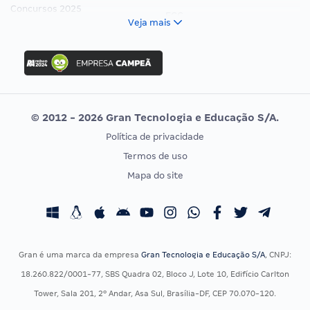
Concursos 2025
FCC
Veja mais
Concurso Nacional Unificado
FGV
Concurso Ibama
Idecan
Concurso MPU
Selecon
Editais publicados
Uniase
© 2012 - 2026 Gran Tecnologia e Educação S/A.
Vunesp
Política de privacidade
CONCURSOS POR PROFISSÃO
EXAME DE ORDEM
Termos de uso
Concursos Administrativos
OAB
Mapa do site
Concursos Educação
Prova OAB
Concursos Fiscais
Calendário OAB
Concursos Jurídicos
Questões OAB
Concursos Militares
Recursos OAB
Gran é uma marca da empresa
Gran Tecnologia e Educação S/A
, CNPJ:
Concursos Policiais
Exame de Ordem
18.260.822/0001-77, SBS Quadra 02, Bloco J, Lote 10, Edifício Carlton
Concursos Saúde
Tower, Sala 201, 2º Andar, Asa Sul, Brasília-DF, CEP 70.070-120.
Concursos Tribunais