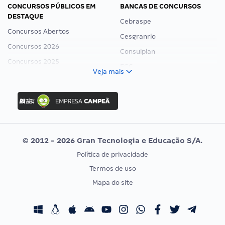
CONCURSOS PÚBLICOS EM
BANCAS DE CONCURSOS
DESTAQUE
Cebraspe
Concursos Abertos
Cesgranrio
Concursos 2026
Consulplan
Concursos 2025
FCC
Veja mais
Concurso Nacional Unificado
FGV
Concurso Ibama
Idecan
Concurso MPU
Selecon
Editais publicados
Uniase
© 2012 - 2026 Gran Tecnologia e Educação S/A.
Vunesp
Política de privacidade
CONCURSOS POR PROFISSÃO
EXAME DE ORDEM
Termos de uso
Concursos Administrativos
OAB
Mapa do site
Concursos Educação
Prova OAB
Concursos Fiscais
Calendário OAB
Concursos Jurídicos
Questões OAB