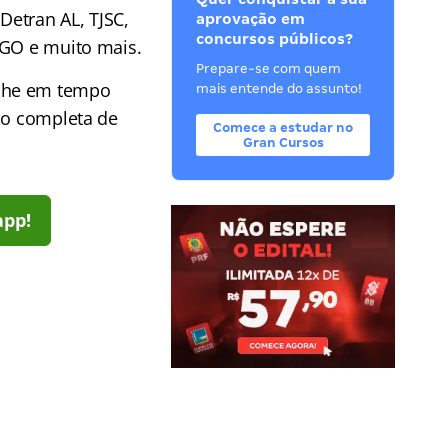
Detran AL, TJSC,
aprovação em
concursos públicos?
 GO e muito mais.
Prepare-se com quem
he em tempo
mais entende do assunto!
ção completa de
Comece a estudar no
Gran Cursos
app!