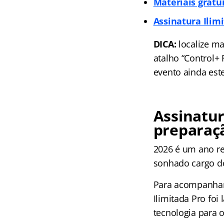
Materiais gratu
Assinatura Ilim
DICA:
localize ma
atalho “Control+
evento ainda est
Assinatur
preparaç
2026 é um ano re
sonhado cargo do
Para acompanhar 
Ilimitada Pro fo
tecnologia para 