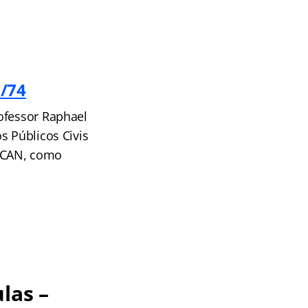
6/74
ofessor Raphael
s Públicos Civis
DECAN, como
las –