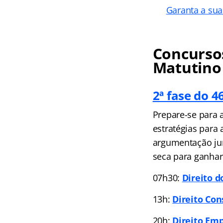
Garanta a sua
Concursos
Matutino
2ª fase do 
Prepare-se para 
estratégias para 
argumentação jurí
seca para ganhar
07h30:
Direito d
13h:
Direito Con
20h:
Direito Emp