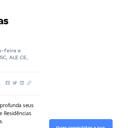
as
-feira e
SC, ALE CE,
profunda seus
e Residências
a.
Quer conquistar a sua