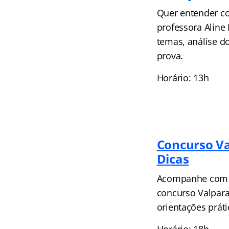
Quer entender co
professora Aline
temas, análise d
prova.
Horário: 13h
Concurso Va
Dicas
Acompanhe com Ca
concurso Valpara
orientações práti
Horário: 18h