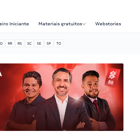
iro Iniciante
Materiais gratuitos
Webstories
O
RR
RS
SC
SE
SP
TO