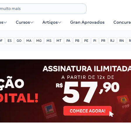
os
Cursos
Artigos
Gran Aprovados
Concurse
DF
ES
GO
MA
MG
MS
MT
PA
PB
PE
PI
PR
RJ
RN
R