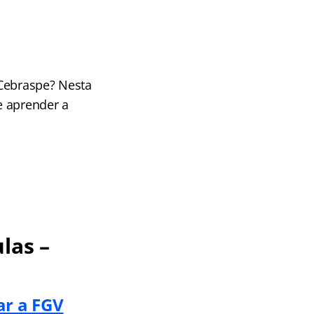
 Cebraspe? Nesta
e aprender a
las –
ar a FGV