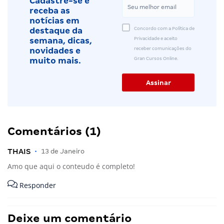
Cadastre-se e
receba as
notícias em
Concordo com a Política de
destaque da
Privacidade e aceito
semana, dicas,
receber comunicações do
novidades e
Gran Cursos Online.
muito mais.
Comentários (1)
THAIS
•
13 de Janeiro
Amo que aqui o conteudo é completo!
Responder
Deixe um comentário