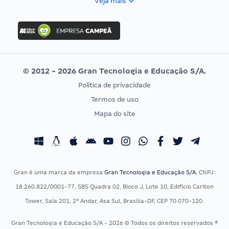
Veja mais
Concurso Nacional Unificado
FGV
Concurso Ibama
Idecan
Concurso MPU
Selecon
Editais publicados
Uniase
© 2012 - 2026 Gran Tecnologia e Educação S/A.
Vunesp
Política de privacidade
CONCURSOS POR PROFISSÃO
EXAME DE ORDEM
Termos de uso
Concursos Administrativos
OAB
Mapa do site
Concursos Educação
Prova OAB
Concursos Fiscais
Calendário OAB
Concursos Jurídicos
Questões OAB
Concursos Militares
Recursos OAB
Gran é uma marca da empresa
Gran Tecnologia e Educação S/A
, CNPJ:
Concursos Policiais
Exame de Ordem
18.260.822/0001-77, SBS Quadra 02, Bloco J, Lote 10, Edifício Carlton
Concursos Saúde
Tower, Sala 201, 2º Andar, Asa Sul, Brasília-DF, CEP 70.070-120.
Concursos Tribunais
Gran Tecnologia e Educação S/A - 2026 © Todos os direitos reservados ®
Residência Multiprofissional