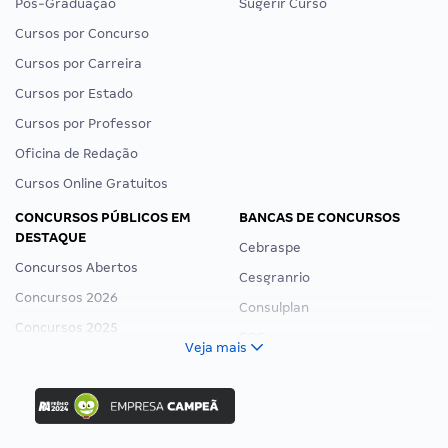
Pós-Graduação
Sugerir Curso
Cursos por Concurso
Cursos por Carreira
Cursos por Estado
Cursos por Professor
Oficina de Redação
Cursos Online Gratuitos
CONCURSOS PÚBLICOS EM
BANCAS DE CONCURSOS
DESTAQUE
Cebraspe
Concursos Abertos
Cesgranrio
Concursos 2026
Consulplan
Concursos 2025
FCC
Veja mais
Concurso Nacional Unificado
FGV
Concurso Ibama
Idecan
Concurso MPU
Selecon
Editais publicados