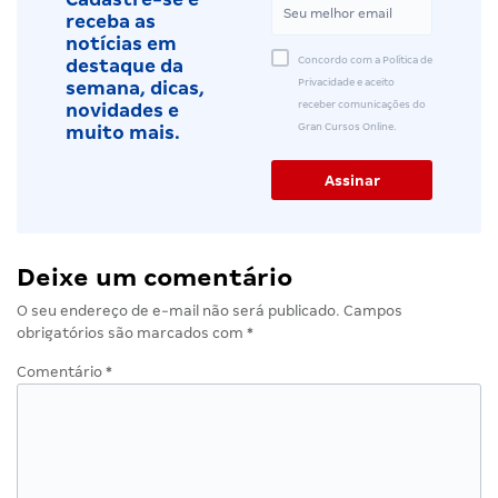
receba as
notícias em
Concordo com a Política de
destaque da
Privacidade e aceito
semana, dicas,
receber comunicações do
novidades e
Gran Cursos Online.
muito mais.
Deixe um comentário
O seu endereço de e-mail não será publicado.
Campos
obrigatórios são marcados com
*
Comentário
*