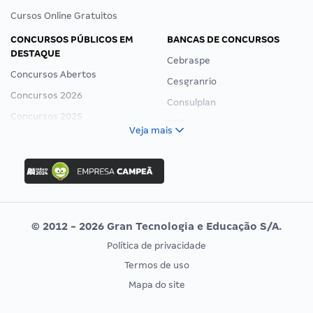
Cursos Online Gratuitos
CONCURSOS PÚBLICOS EM
BANCAS DE CONCURSOS
DESTAQUE
Cebraspe
Concursos Abertos
Cesgranrio
Concursos 2026
Consulplan
Concursos 2025
FCC
Veja mais
Concurso Nacional Unificado
FGV
Concurso Ibama
Idecan
Concurso MPU
Selecon
Editais publicados
Uniase
© 2012 - 2026 Gran Tecnologia e Educação S/A.
Vunesp
Política de privacidade
CONCURSOS POR PROFISSÃO
EXAME DE ORDEM
Termos de uso
Concursos Administrativos
OAB
Mapa do site
Concursos Educação
Prova OAB