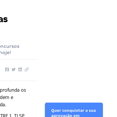
as
oncursos
hoje!
profunda os
rdem e
da.
Quer conquistar a sua
RF 1, TJ SP,
aprovação em