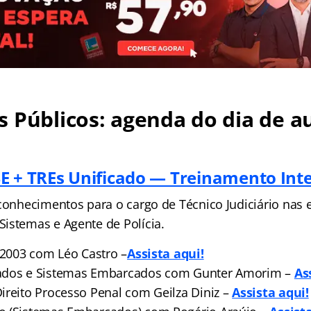
 Públicos: agenda do dia de au
E + TREs Unificado — Treinamento Int
 conhecimentos para o cargo de Técnico Judiciário nas 
istemas e Agente de Polícia.
1/2003 com Léo Castro –
Assista aqui!
ados e Sistemas Embarcados com Gunter Amorim –
As
ireito Processo Penal com Geilza Diniz –
Assista aqui!