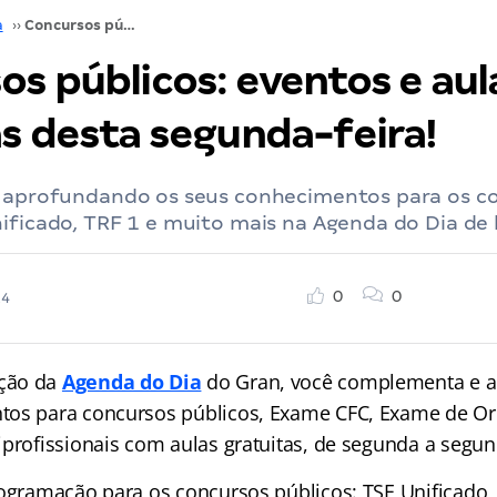
a
››
Concursos públicos: eventos e aulas gratuitas desta segunda-feira!
os públicos: eventos e aul
as desta segunda-feira!
a aprofundando os seus conhecimentos para os c
ificado, TRF 1 e muito mais na Agenda do Dia de 
0
0
24
ção da
Agenda do Dia
do Gran, você complementa e a
tos para concursos públicos, Exame CFC, Exame de O
iprofissionais com aulas gratuitas, de segunda a segun
ogramação para os concursos públicos: TSE Unificado, T