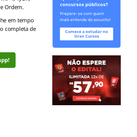
concursos públicos?
de Ordem.
Prepare-se com quem
he em tempo
mais entende do assunto!
ção completa de
Comece a estudar no
Gran Cursos
app!