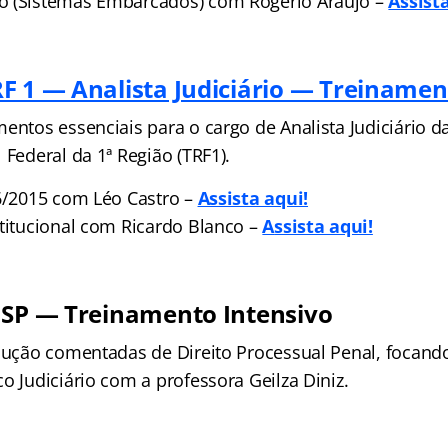
o (Sistemas Embarcados) com Rogério Araújo –
Assista
F 1 — Analista Judiciário — Treinamen
entos essenciais para o cargo de Analista Judiciário d
 Federal da 1ª Região (TRF1).
46/2015 com Léo Castro –
Assista aqui!
stitucional com Ricardo Blanco –
A
ssista aqui!
 SP — Treinamento Intensivo
olução comentadas de Direito Processual Penal, focand
o Judiciário com a professora Geilza Diniz.