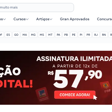
os
Cursos
Artigos
Gran Aprovados
Concurse
DF
ES
GO
MA
MG
MS
MT
PA
PB
PE
PI
PR
RJ
RN
R