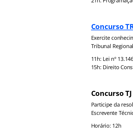
21h: Programaçã
Concurso TR
Exercite conhecim
Tribunal Regional
11h: Lei nº 13.1
15h: Direito Con
Concurso TJ
Participe da res
Escrevente Técnic
Horário: 12h