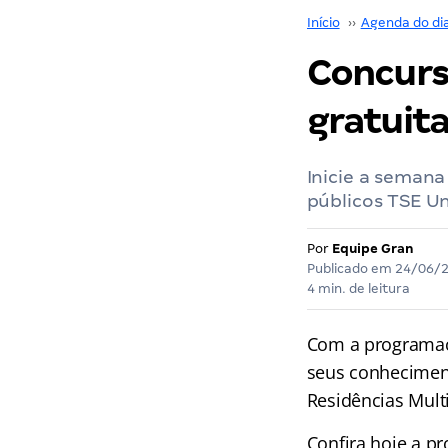
Início
››
Agenda do di
Concurs
gratuit
Inicie a seman
públicos TSE Un
Por
Equipe Gran
Publicado em
24/06/
4 min. de leitura
Com a programa
seus conhecimen
Residências Mult
Confira hoje a pr