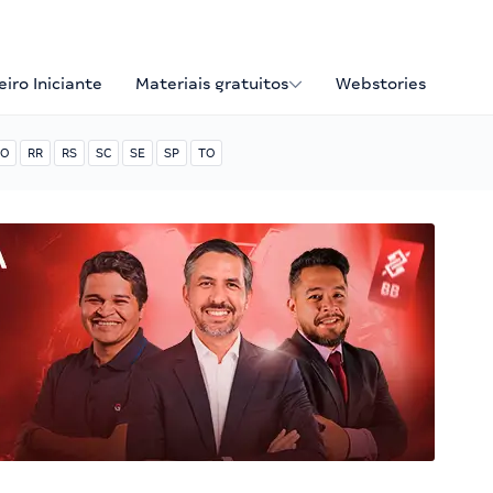
iro Iniciante
Materiais gratuitos
Webstories
O
RR
RS
SC
SE
SP
TO