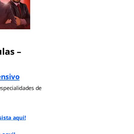
las –
ensivo
especialidades de
sista aqui!