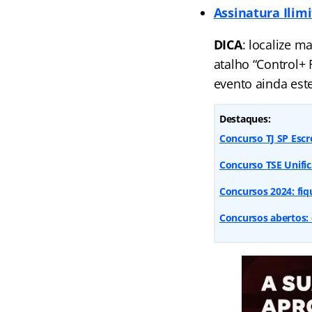
Assinatura Ilim
DICA
: localize m
atalho “Control+
evento ainda est
Destaques:
Concurso TJ SP Escr
Concurso TSE Unifi
Concursos 2024: fiq
Concursos abertos: 