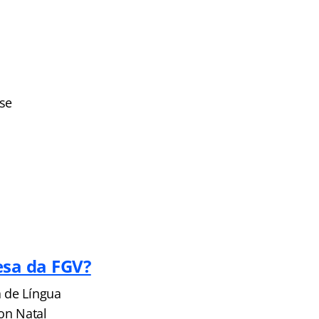
ise
sa da FGV?
a de Língua
on Natal