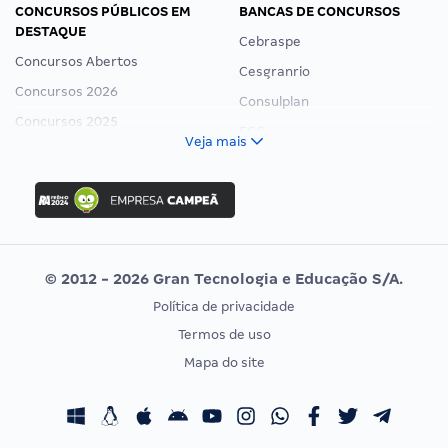
CONCURSOS PÚBLICOS EM
BANCAS DE CONCURSOS
DESTAQUE
Cebraspe
Concursos Abertos
Cesgranrio
Concursos 2026
Consulplan
Concursos 2025
FCC
Veja mais
Concurso Nacional Unificado
FGV
Concurso Ibama
Idecan
Concurso MPU
Selecon
Editais publicados
Uniase
© 2012 - 2026 Gran Tecnologia e Educação S/A.
Vunesp
Política de privacidade
CONCURSOS POR PROFISSÃO
EXAME DE ORDEM
Termos de uso
Concursos Administrativos
OAB
Mapa do site
Concursos Educação
Prova OAB
Concursos Fiscais
Calendário OAB
Concursos Jurídicos
Questões OAB