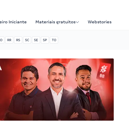
iro Iniciante
Materiais gratuitos
Webstories
O
RR
RS
SC
SE
SP
TO