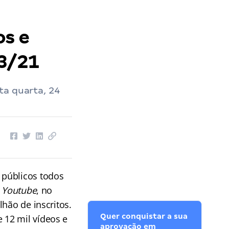
os e
03/21
ta quarta, 24
 públicos
todos
o
Youtube
, no
hão de inscritos.
Quer conquistar a sua
e 12 mil vídeos e
aprovação em