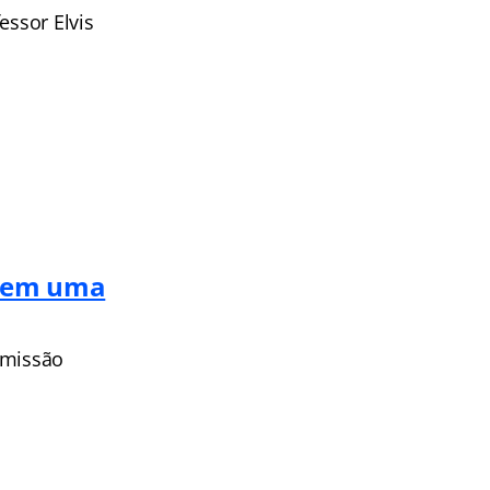
essor Elvis
s em uma
smissão