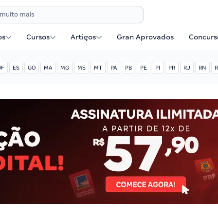
os
Cursos
Artigos
Gran Aprovados
Concurse
DF
ES
GO
MA
MG
MS
MT
PA
PB
PE
PI
PR
RJ
RN
R