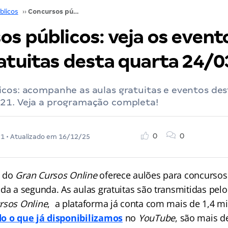
blicos
››
Concursos públicos: veja os eventos e aulas gratuitas desta quarta 24/03/21
s públicos: veja os event
ratuitas desta quarta 24/
icos: acompanhe as aulas gratuitas e eventos des
21. Veja a programação completa!
0
0
21
• Atualizado em
16/12/25
do
Gran Cursos Online
oferece aulões para concursos
nda a segunda. As aulas gratuitas são transmitidas pel
rsos Online
, a plataforma já conta com mais de 1,4 mil
o o que já disponibilizamos
no
YouTube
, são mais d