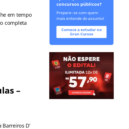
concursos públicos?
Prepare-se com quem
he em tempo
mais entende do assunto!
ção completa
Comece a estudar no
Gran Cursos
las –
 Barreiros D’