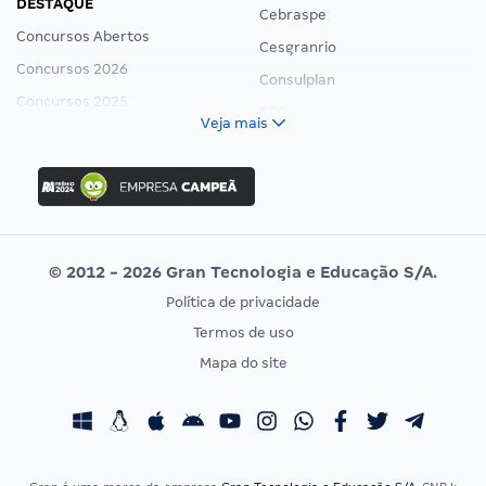
DESTAQUE
Cebraspe
Concursos Abertos
Cesgranrio
Concursos 2026
Consulplan
Concursos 2025
FCC
Veja mais
Concurso Nacional Unificado
FGV
Concurso Ibama
Idecan
Concurso MPU
Selecon
Editais publicados
Uniase
© 2012 - 2026 Gran Tecnologia e Educação S/A.
Vunesp
Política de privacidade
CONCURSOS POR PROFISSÃO
EXAME DE ORDEM
Termos de uso
Concursos Administrativos
OAB
Mapa do site
Concursos Educação
Prova OAB
Concursos Fiscais
Calendário OAB
Concursos Jurídicos
Questões OAB
Concursos Militares
Recursos OAB