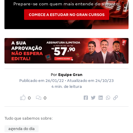
Prepare-se com quem mais entende do assunto!
COMECE A ESTUDAR NO GRAN CURSOS
Por
Equipe Gran
Publicado em
26/01/22
• Atualizado em
24/10/23
4 min. de leitura
0
0
Tudo que sabemos sobre:
agenda do dia