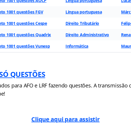
eto 1001 questões AOCP
Língua portuguesa
Luca
eto 1001 questões FGV
Língua portuguesa
Márc
eto 1001 questões Cespe
Direito Tributário
Felip
eto 1001 questões Quadrix
Direito Administrativo
Renat
eto 1001 questões Vunesp
Informática
Maur
– SÓ QUESTÕES
udos para AFO e LRF fazendo questões. A transmissão 
pe!
Clique aqui para assistir