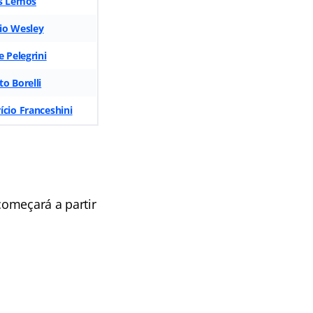
s Lemos
io Wesley
e Pelegrini
o Borelli
ício Franceshini
começará a partir