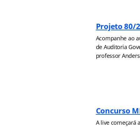
Projeto 80/
Acompanhe ao au
de Auditoria Gov
professor Anderso
Concurso M
A live começará a