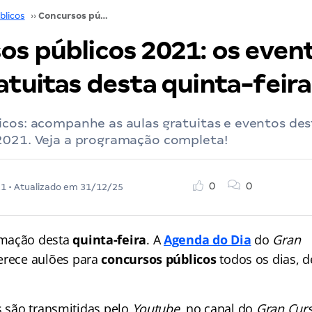
blicos
››
Concursos públicos 2021: os eventos e aulas gratuitas desta quinta-feira
os públicos 2021: os even
atuitas desta quinta-feira
cos: acompanhe as aulas gratuitas e eventos des
2021. Veja a programação completa!
0
0
21
• Atualizado em
31/12/25
amação desta
quinta-feira
. A
Agenda do Dia
do
Gran
erece aulões para
concursos públicos
todos os dias, 
s são transmitidas pelo
Youtube
, no canal do
Gran Curs