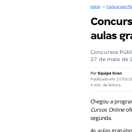
Início
››
Concursos Pú
Concurs
aulas gr
Concursos Públi
27 de maio de 
Por
Equipe Gran
Publicado em
27/05/
4 min. de leitura
Chegou a progr
Cursos Online
of
segunda.
As aulas gratuita