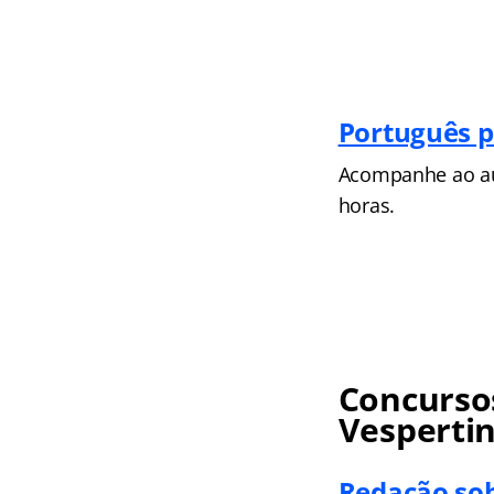
Português p
Acompanhe ao aul
horas.
Concursos
Vesperti
Redação so