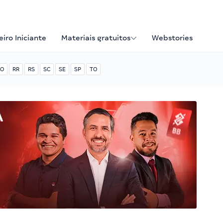
iro Iniciante
Materiais gratuitos
Webstories
O
RR
RS
SC
SE
SP
TO