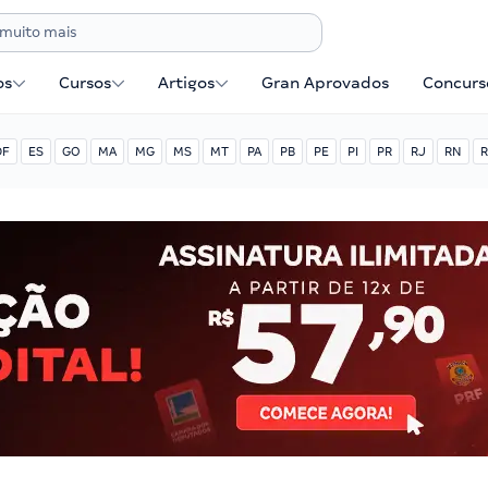
os
Cursos
Artigos
Gran Aprovados
Concurse
DF
ES
GO
MA
MG
MS
MT
PA
PB
PE
PI
PR
RJ
RN
R