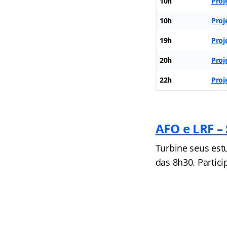
10h
Proj
10h
Proj
19h
Proj
20h
Proj
22h
Proj
AFO e LRF 
Turbine seus est
das 8h30. Partici