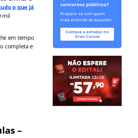
concursos públicos?
tudo o que já
Prepare-se com quem
9 mil
mais entende do assunto!
Comece a estudar no
he em tempo
Gran Cursos
ão completa e
las –