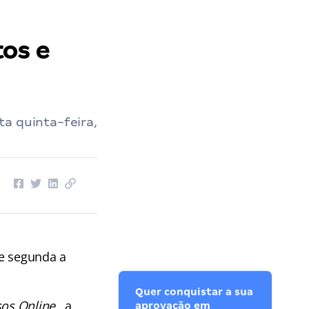
tos e
ta quinta-feira,
de segunda a
Quer conquistar a sua
os Online
, a
aprovação em