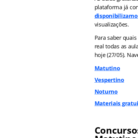
plataforma já co
disponibilizamo
visualizações.
Para saber quais
real todas as au
hoje (27/05). Nav
Matutino
Vespertino
Noturno
Materiais gratu
Concursos