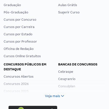
Graduação
Aulas Grátis
Pós-Graduação
Sugerir Curso
Cursos por Concurso
Cursos por Carreira
Cursos por Estado
Cursos por Professor
Oficina de Redação
Cursos Online Gratuitos
CONCURSOS PÚBLICOS EM
BANCAS DE CONCURSOS
DESTAQUE
Cebraspe
Concursos Abertos
Cesgranrio
Concursos 2026
Consulplan
Concursos 2025
FCC
Veja mais
Concurso Nacional Unificado
FGV
Concurso Ibama
Idecan