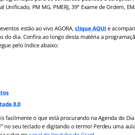
al Unificado, PM MG, PMERJ, 39° Exame de Ordem, EM
 eventos estão ao vivo AGORA,
clique AQUI
e acompan
las do dia. Confira ao longo desta matéria a programa
vegue pelo
índice
abaixo:
itos
tada 8.0
ais facilmente o que está procurando na Agenda do Dia 
 F” no seu teclado e digitando o termo! Perdeu uma aul
eja salvo no
canal de Youtube do Gran
!