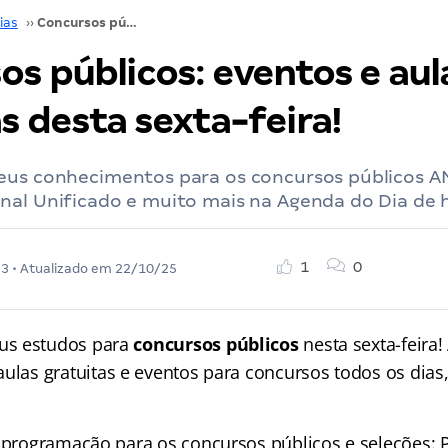
ias
››
Concursos públicos: eventos e aulas gratuitas desta sexta-feira!
os públicos: eventos e aul
s desta sexta-feira!
eus conhecimentos para os concursos públicos A
nal Unificado e muito mais na Agenda do Dia de h
1
0
23
• Atualizado em
22/10/25
s estudos para
concursos públicos
nesta sexta-feira!
aulas gratuitas e eventos para concursos
todos os dias
a programação para os concursos públicos e seleções: 