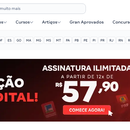
os
Cursos
Artigos
Gran Aprovados
Concurse
DF
ES
GO
MA
MG
MS
MT
PA
PB
PE
PI
PR
RJ
RN
R