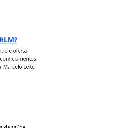
 RLM?
ado e oferta
s conhecimentos
 Marcelo Leite.
ea da saúde,