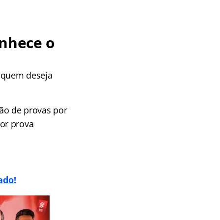
onhece o
 quem deseja
ção de provas por
or prova
ado!