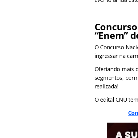
Concurso 
“Enem” d
O Concurso Naci
ingressar na carr
Ofertando mais de
segmentos, permi
realizada!
O edital CNU te
Con