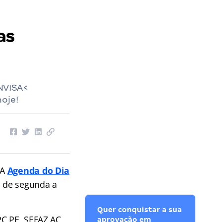
as
NVISA<
oje!
 A
Agenda do Dia
, de segunda a
Quer conquistar a sua
PC PE, SEFAZ AC,
aprovação em