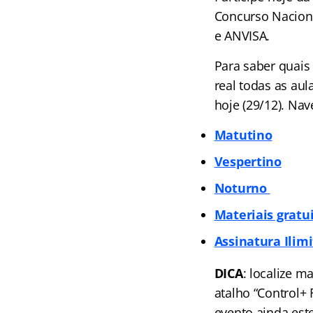
Concurso Nacion
e ANVISA.
Para saber quais
real todas as au
hoje (29/12). Na
Matutino
Vespertino
Noturno
Materiais gratu
Assinatura Ilimi
DICA
: localize m
atalho “Control+
evento ainda est