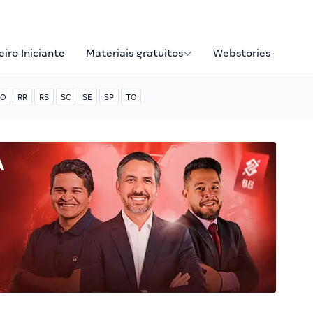
iro Iniciante
Materiais gratuitos
Webstories
O
RR
RS
SC
SE
SP
TO