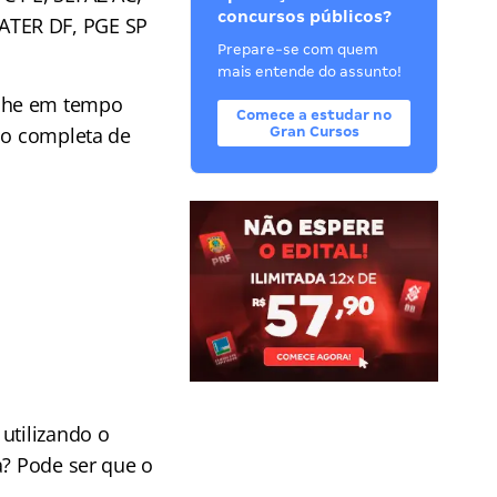
concursos públicos?
ATER DF, PGE SP
Prepare-se com quem
mais entende do assunto!
he em tempo
Comece a estudar no
ção completa de
Gran Cursos
utilizando o
a? Pode ser que o