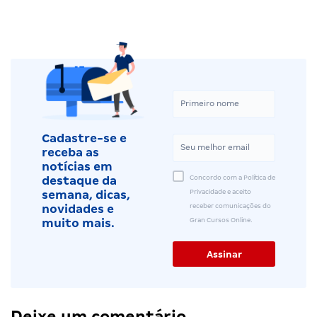
Cadastre-se e
receba as
notícias em
Concordo com a Política de
destaque da
Privacidade e aceito
semana, dicas,
receber comunicações do
novidades e
Gran Cursos Online.
muito mais.
Deixe um comentário