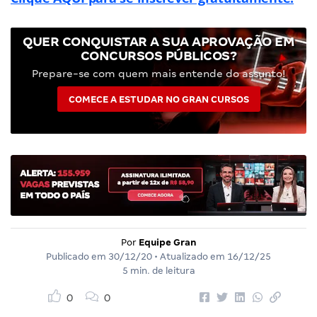
QUER CONQUISTAR A SUA APROVAÇÃO EM
CONCURSOS PÚBLICOS?
Prepare-se com quem mais entende do assunto!
COMECE A ESTUDAR NO GRAN CURSOS
Por
Equipe Gran
Publicado em
30/12/20
• Atualizado em
16/12/25
5 min. de leitura
0
0