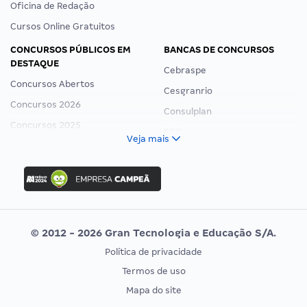
Oficina de Redação
Cursos Online Gratuitos
CONCURSOS PÚBLICOS EM
BANCAS DE CONCURSOS
DESTAQUE
Cebraspe
Concursos Abertos
Cesgranrio
Concursos 2026
Consulplan
Concursos 2025
FCC
Veja mais
Concurso Nacional Unificado
FGV
Concurso Ibama
Idecan
Concurso MPU
Selecon
Editais publicados
Uniase
© 2012 - 2026 Gran Tecnologia e Educação S/A.
Vunesp
Política de privacidade
CONCURSOS POR PROFISSÃO
EXAME DE ORDEM
Termos de uso
Concursos Administrativos
OAB
Mapa do site
Concursos Educação
Prova OAB