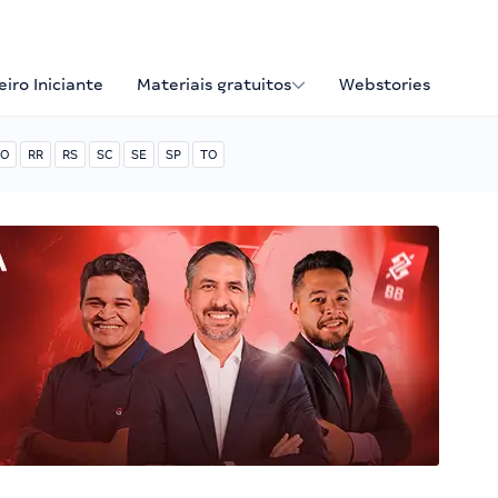
iro Iniciante
Materiais gratuitos
Webstories
O
RR
RS
SC
SE
SP
TO