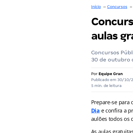
Início
››
Concursos
››
Concurso
aulas gr
Concursos Públi
30 de outubro 
Por
Equipe Gran
Publicado em
30/10/
5 min. de leitura
Prepare-se para 
Dia
e confira a p
aulões
todos os 
As aulas gratuita