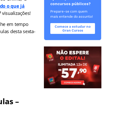
concursos públicos?
do o que já
Prepare-se com quem
 visualizações!
mais entende do assunto!
he em tempo
Comece a estudar no
ulas desta sexta-
Gran Cursos
las –