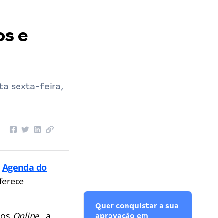
os e
a sexta-feira,
a
Agenda do
ferece
Quer conquistar a sua
sos
Online
, a
aprovação em