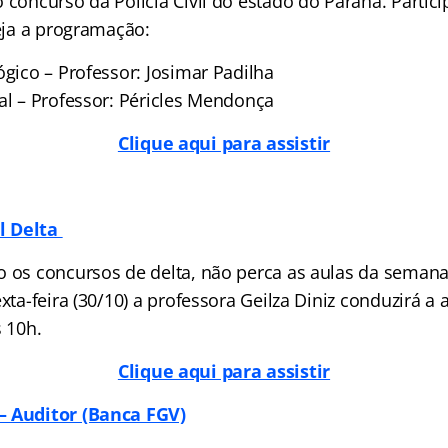
 concurso da Polícia Civil do estado do Paraná. Partic
Veja a programação:
ógico – Professor: Josimar Padilha
al – Professor: Péricles Mendonça
Clique aqui para assistir
l Delta
o os concursos de delta, não perca as aulas da semana
exta-feira (30/10) a professora Geilza Diniz conduzirá a
s 10h.
Clique aqui para assistir
– Auditor (Banca FGV)