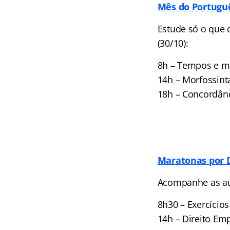
Mês do Portugu
Estude só o que c
(30/10):
8h – Tempos e mo
14h – Morfossinta
18h – Concordânc
Maratonas por D
Acompanhe as aul
8h30 – Exercícios
14h – Direito Emp