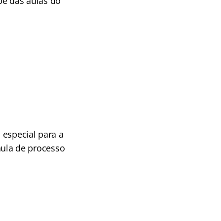
ipe das aulas do
 especial para a
 aula de processo