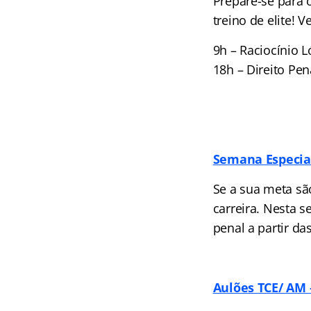
Prepare-se para o
treino de elite! 
9h – Raciocínio L
18h – Direito Pen
Semana Especia
Se a sua meta sã
carreira. Nesta s
penal a partir da
Aulões TCE/ AM 