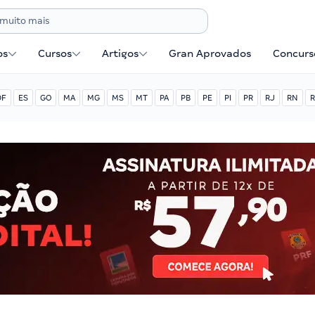
os
Cursos
Artigos
Gran Aprovados
Concurse
DF
ES
GO
MA
MG
MS
MT
PA
PB
PE
PI
PR
RJ
RN
R