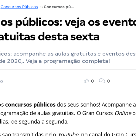
Concursos Públicos
››
Concursos públicos: veja os eventos e aulas gratuitas desta sexta
s públicos: veja os event
atuitas desta sexta
cos: acompanhe as aulas gratuitas e eventos dest
de 2020,. Veja a programação completa!
0
0
20
os
concursos públicos
dos seus sonhos! Acompanhe 
rogramação de aulas gratuitas. O Gran Cursos
Online
o
dias, de segunda a segunda.
s são transmitidas pelo
Youtube
, no canal do Gran Cur