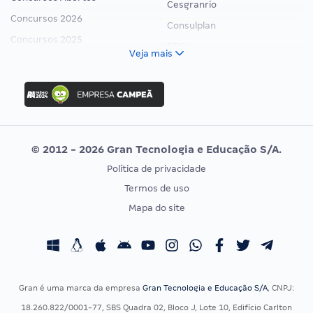
Cesgranrio
Concursos 2026
Consulplan
Concursos 2025
FCC
Veja mais
Concurso Nacional Unificado
FGV
Concurso Ibama
Idecan
Concurso MPU
Selecon
Editais publicados
Uniase
© 2012 - 2026 Gran Tecnologia e Educação S/A.
Vunesp
Política de privacidade
CONCURSOS POR PROFISSÃO
EXAME DE ORDEM
Termos de uso
Concursos Administrativos
OAB
Mapa do site
Concursos Educação
Prova OAB
Concursos Fiscais
Calendário OAB
Concursos Jurídicos
Questões OAB
Concursos Militares
Recursos OAB
Gran é uma marca da empresa
Gran Tecnologia e Educação S/A
, CNPJ:
Concursos Policiais
Exame de Ordem
18.260.822/0001-77, SBS Quadra 02, Bloco J, Lote 10, Edifício Carlton