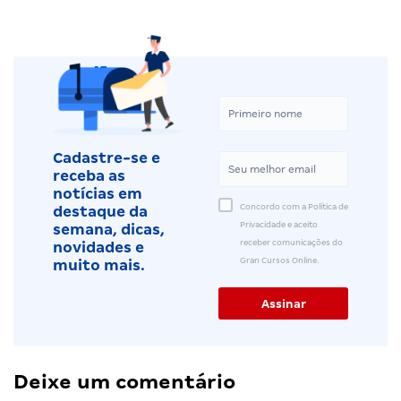
Cadastre-se e
receba as
notícias em
Concordo com a Política de
destaque da
Privacidade e aceito
semana, dicas,
receber comunicações do
novidades e
Gran Cursos Online.
muito mais.
Deixe um comentário