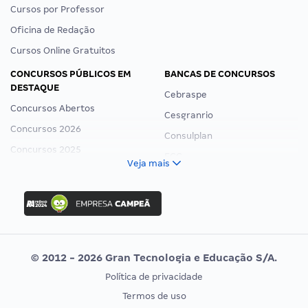
Cursos por Professor
Oficina de Redação
Cursos Online Gratuitos
CONCURSOS PÚBLICOS EM
BANCAS DE CONCURSOS
DESTAQUE
Cebraspe
Concursos Abertos
Cesgranrio
Concursos 2026
Consulplan
Concursos 2025
FCC
Veja mais
Concurso Nacional Unificado
FGV
Concurso Ibama
Idecan
Concurso MPU
Selecon
Editais publicados
Uniase
© 2012 - 2026 Gran Tecnologia e Educação S/A.
Vunesp
Política de privacidade
CONCURSOS POR PROFISSÃO
EXAME DE ORDEM
Termos de uso
Concursos Administrativos
OAB