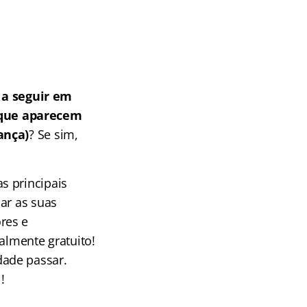
a seguir em
 que aparecem
ança)
? Se sim,
s principais
ar as suas
res e
almente gratuito!
dade passar.
!