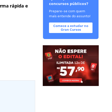
concursos públicos?
rma rápida e
Prepare-se com quem
mais entende do assunto!
Comece a estudar no
Gran Cursos