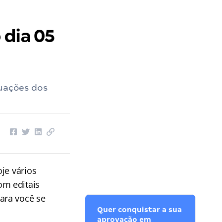
 dia 05
tuações dos
je vários
om editais
ara você se
Quer conquistar a sua
aprovação em