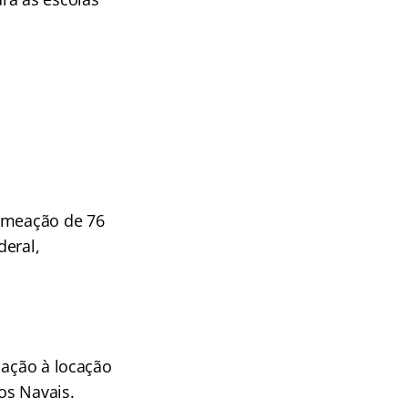
nomeação de 76
deral,
lação à locação
os Navais.