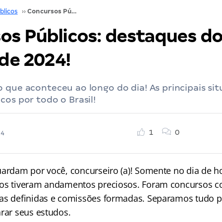
blicos
››
Concursos Públicos: destaques do dia 05 de abril de 2024!
os Públicos: destaques do
 de 2024!
 que aconteceu ao longo do dia! As principais si
cos por todo o Brasil!
1
0
24
uardam por você, concurseiro (a)! Somente no dia de ho
os tiveram andamentos preciosos. Foram concursos c
as definidas e comissões formadas. Separamos tudo p
arar seus estudos.