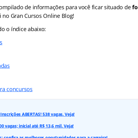
mpilado de informações para você ficar situado de
fo
ui no Gran Cursos Online Blog!
ndo o
índice
abaixo:
s
adas
ara concursos
Inscrições ABERTAS! 538 vagas. Veja!
 vagas; inicial até R$ 13,6 mil. Veja!
: confira as melhores oportunidades para a carreira!