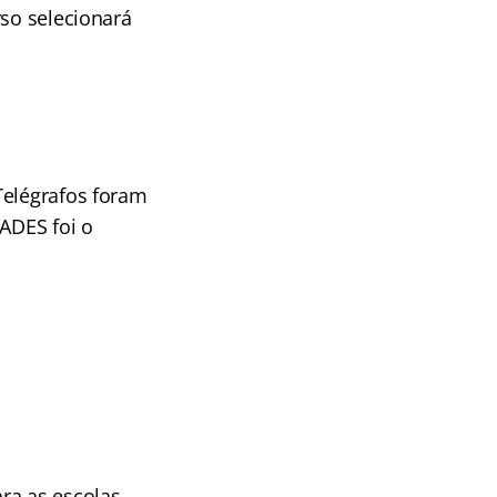
rso selecionará
Telégrafos foram
IADES foi o
ra as escolas