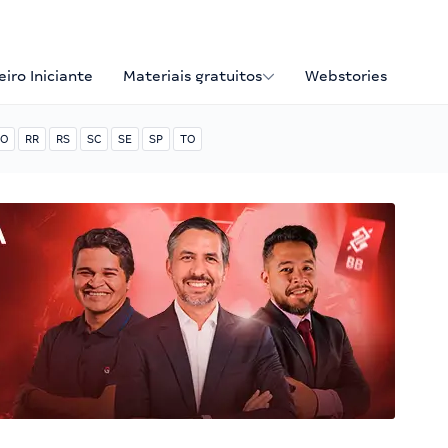
iro Iniciante
Materiais gratuitos
Webstories
O
RR
RS
SC
SE
SP
TO