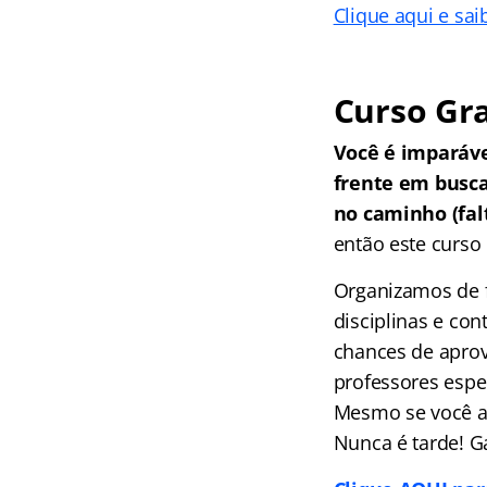
Clique aqui e sai
Curso Gra
Você é imparáv
frente em busc
no caminho (falt
então este curso 
Organizamos de f
disciplinas e co
chances de aprov
professores espec
Mesmo se você ai
Nunca é tarde! G