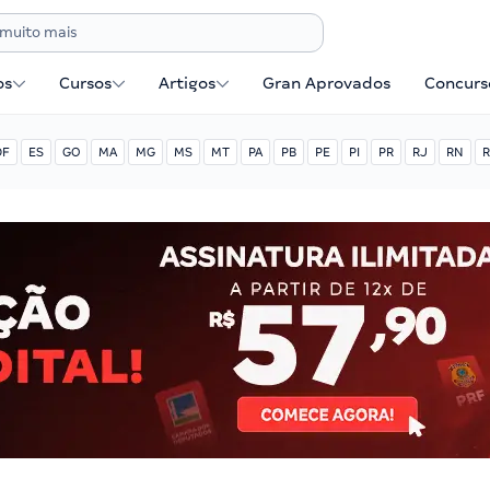
os
Cursos
Artigos
Gran Aprovados
Concurse
DF
ES
GO
MA
MG
MS
MT
PA
PB
PE
PI
PR
RJ
RN
R