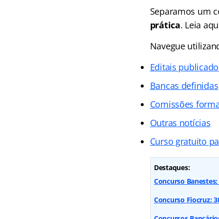
Separamos um co
prática
. Leia aq
Navegue utiliza
Editais publicado
Bancas definidas
Comissões form
Outras notícias
Curso gratuito p
Destaques:
Concurso Banestes: 
Concurso Fiocruz: 300
Concursos Bancários