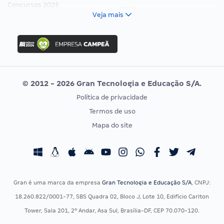
Concursos 2025
FCC
Veja mais
Concurso Nacional Unificado
FGV
Concurso Ibama
Idecan
Concurso MPU
Selecon
Editais publicados
Uniase
© 2012 - 2026 Gran Tecnologia e Educação S/A.
Vunesp
Política de privacidade
CONCURSOS POR PROFISSÃO
EXAME DE ORDEM
Termos de uso
Concursos Administrativos
OAB
Mapa do site
Concursos Educação
Prova OAB
Concursos Fiscais
Calendário OAB
Concursos Jurídicos
Questões OAB
Concursos Militares
Recursos OAB
Gran é uma marca da empresa
Gran Tecnologia e Educação S/A
, CNPJ:
Concursos Policiais
Exame de Ordem
18.260.822/0001-77, SBS Quadra 02, Bloco J, Lote 10, Edifício Carlton
Concursos Saúde
Tower, Sala 201, 2º Andar, Asa Sul, Brasília-DF, CEP 70.070-120.
Concursos Tribunais