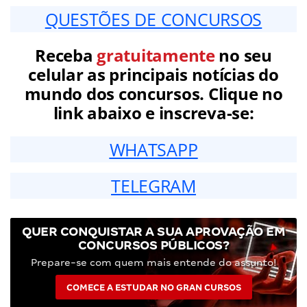
QUESTÕES DE CONCURSOS
Receba
gratuitamente
no seu
celular as principais notícias do
mundo dos concursos. Clique no
link abaixo e inscreva-se:
WHATSAPP
TELEGRAM
QUER CONQUISTAR A SUA APROVAÇÃO EM
CONCURSOS PÚBLICOS?
Prepare-se com quem mais entende do assunto!
COMECE A ESTUDAR NO GRAN CURSOS