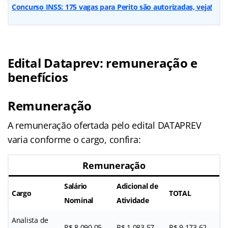
Concurso INSS: 175 vagas para Perito são autorizadas, veja!
Edital Dataprev: remuneração e
benefícios
Remuneração
A remuneração ofertada pelo edital DATAPREV
varia conforme o cargo, confira:
Remuneração
Salário
Adicional de
Cargo
TOTAL
Nominal
Atividade
Analista de
R$ 8.090,05
R$ 1.083,57
R$ 9.173,62