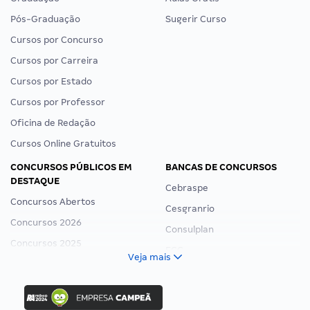
Pós-Graduação
Sugerir Curso
Cursos por Concurso
Cursos por Carreira
Cursos por Estado
Cursos por Professor
Oficina de Redação
Cursos Online Gratuitos
CONCURSOS PÚBLICOS EM
BANCAS DE CONCURSOS
DESTAQUE
Cebraspe
Concursos Abertos
Cesgranrio
Concursos 2026
Consulplan
Concursos 2025
FCC
Veja mais
Concurso Nacional Unificado
FGV
Concurso Ibama
Idecan
Concurso MPU