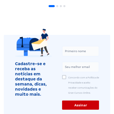
Cadastre-se e
receba as
notícias em
Concordo com a Política de
destaque da
Privacidade e aceito
semana, dicas,
receber comunicações do
novidades e
Gran Cursos Online.
muito mais.