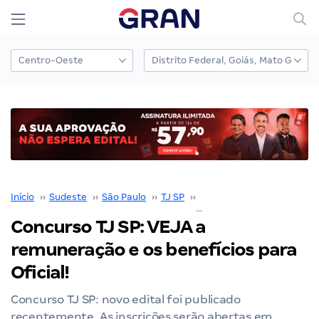
Início
››
Sudeste
››
São Paulo
››
TJ SP
››
Concurso TJ SP
››
Concurso TJ SP: VEJA a
remuneração e os benefícios para
Oficial!
Concurso TJ SP: novo edital foi publicado
recentemente. As inscrições serão abertas em