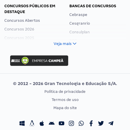
CONCURSOS PÚBLICOS EM
BANCAS DE CONCURSOS
DESTAQUE
Cebraspe
Concursos Abertos
Cesgranrio
Concursos 2026
Consulplan
Concursos 2025
FCC
Veja mais
Concurso Nacional Unificado
FGV
Concurso Ibama
Idecan
Concurso MPU
Selecon
Editais publicados
Uniase
© 2012 - 2026 Gran Tecnologia e Educação S/A.
Vunesp
Política de privacidade
CONCURSOS POR PROFISSÃO
EXAME DE ORDEM
Termos de uso
Concursos Administrativos
OAB
Mapa do site
Concursos Educação
Prova OAB
Concursos Fiscais
Calendário OAB
Concursos Jurídicos
Questões OAB