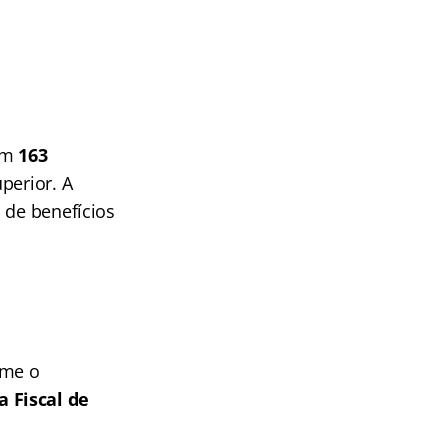
com
163
perior. A
 de benefícios
rme o
 Fiscal de