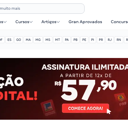
os
Cursos
Artigos
Gran Aprovados
Concurse
DF
ES
GO
MA
MG
MS
MT
PA
PB
PE
PI
PR
RJ
RN
R