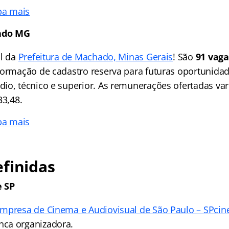
ba mais
ado MG
al da
Prefeitura de Machado, Minas Gerais
! São
91 vaga
formação de cadastro reserva para futuras oportunidad
io, técnico e superior. As remunerações ofertadas va
33,48.
ba mais
finidas
e SP
mpresa de Cinema e Audiovisual de São Paulo – SPcin
ca organizadora.