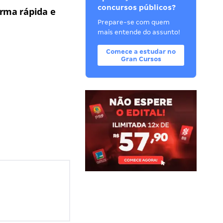
concursos públicos?
rma rápida e
Prepare-se com quem
mais entende do assunto!
Comece a estudar no
Gran Cursos