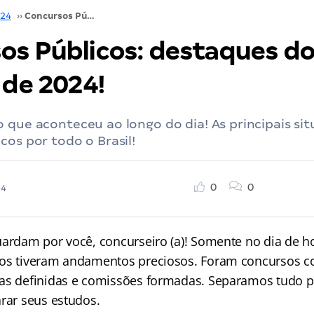
024
››
Concursos Públicos: destaques do dia 17 de julho de 2024!
os Públicos: destaques do
 de 2024!
 que aconteceu ao longo do dia! As principais si
cos por todo o Brasil!
0
0
24
uardam por você, concurseiro (a)! Somente no dia de ho
os tiveram andamentos preciosos. Foram concursos c
as definidas e comissões formadas. Separamos tudo p
arar seus estudos.