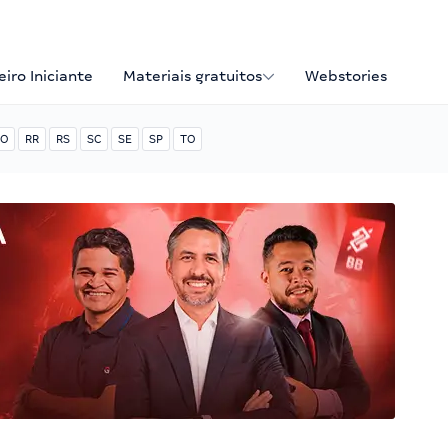
iro Iniciante
Materiais gratuitos
Webstories
O
RR
RS
SC
SE
SP
TO