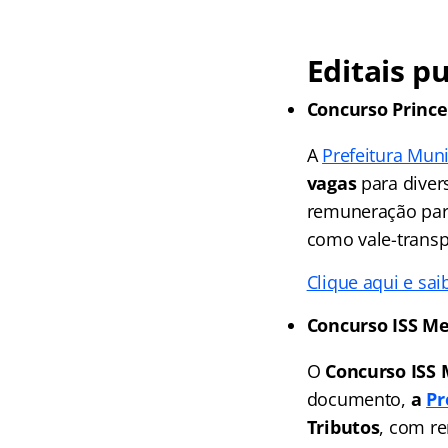
Editais p
Concurso Prince
A
Prefeitura Muni
vagas
para diver
remuneração para
como vale-transpo
Clique aqui e sai
Concurso ISS Me
O
Concurso ISS 
documento,
a
Pr
Tributos
, com r