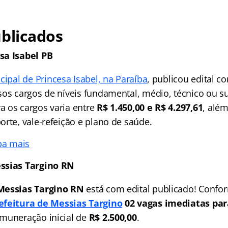
ublicados
sa Isabel PB
cipal de Princesa Isabel, na Paraíba
, publicou edital 
sos cargos de níveis fundamental, médio, técnico ou su
 os cargos varia entre
R$ 1.450,00 e R$ 4.297,61
, além
rte, vale-refeição e plano de saúde.
ba mais
ssias Targino RN
Messias Targino RN
está com edital publicado! Confo
efeitura de Messias Targino
02 vagas imediatas para
emuneração inicial de
R$ 2.500,00
.