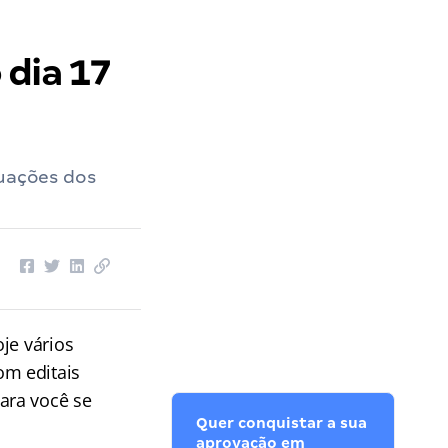
 dia 17
tuações dos
je vários
om editais
ara você se
Quer conquistar a sua
aprovação em