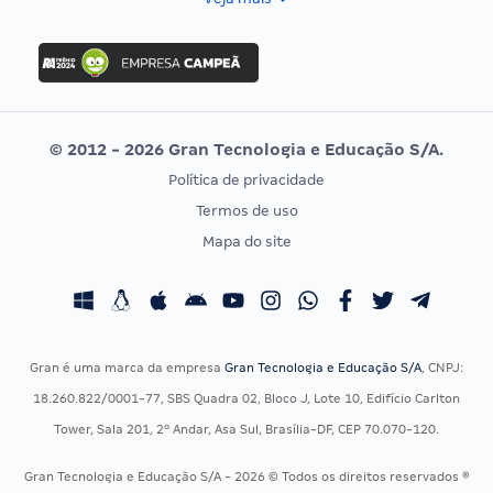
Concurso Nacional Unificado
FGV
Concurso Ibama
Idecan
Concurso MPU
Selecon
Editais publicados
Uniase
© 2012 - 2026 Gran Tecnologia e Educação S/A.
Vunesp
Política de privacidade
CONCURSOS POR PROFISSÃO
EXAME DE ORDEM
Termos de uso
Concursos Administrativos
OAB
Mapa do site
Concursos Educação
Prova OAB
Concursos Fiscais
Calendário OAB
Concursos Jurídicos
Questões OAB
Concursos Militares
Recursos OAB
Gran é uma marca da empresa
Gran Tecnologia e Educação S/A
, CNPJ:
Concursos Policiais
Exame de Ordem
18.260.822/0001-77, SBS Quadra 02, Bloco J, Lote 10, Edifício Carlton
Concursos Saúde
Tower, Sala 201, 2º Andar, Asa Sul, Brasília-DF, CEP 70.070-120.
Concursos Tribunais
Gran Tecnologia e Educação S/A - 2026 © Todos os direitos reservados ®
Residência Multiprofissional