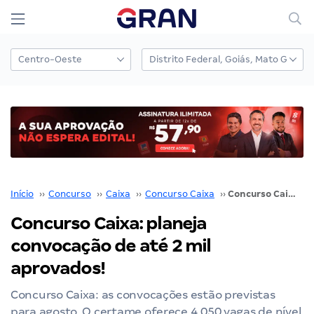
Início
››
Concurso
››
Caixa
››
Concurso Caixa
››
Concurso Caixa: planeja convocação de até 2 mil aprovados!
Concurso Caixa: planeja
convocação de até 2 mil
aprovados!
Concurso Caixa: as convocações estão previstas
para agosto. O certame oferece 4.050 vagas de nível