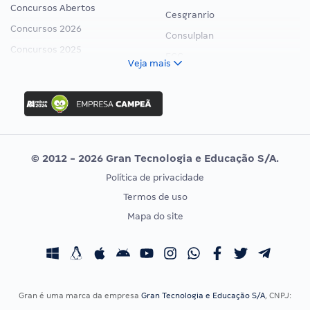
Concursos Abertos
Cesgranrio
Concursos 2026
Consulplan
Concursos 2025
FCC
Veja mais
Concurso Nacional Unificado
FGV
Concurso Ibama
Idecan
Concurso MPU
Selecon
Editais publicados
Uniase
© 2012 - 2026 Gran Tecnologia e Educação S/A.
Vunesp
Política de privacidade
CONCURSOS POR PROFISSÃO
EXAME DE ORDEM
Termos de uso
Concursos Administrativos
OAB
Mapa do site
Concursos Educação
Prova OAB
Concursos Fiscais
Calendário OAB
Concursos Jurídicos
Questões OAB
Concursos Militares
Recursos OAB
Gran é uma marca da empresa
Gran Tecnologia e Educação S/A
, CNPJ:
Concursos Policiais
Exame de Ordem